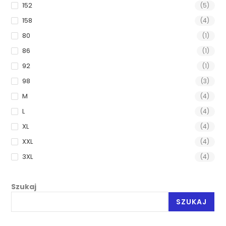
152
(5)
158
(4)
80
(1)
86
(1)
92
(1)
98
(3)
M
(4)
L
(4)
XL
(4)
XXL
(4)
3XL
(4)
Szukaj
SZUKAJ