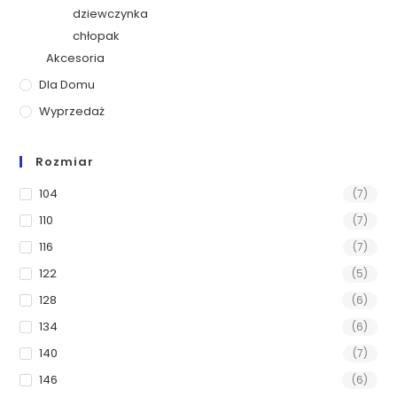
dziewczynka
chłopak
Akcesoria
Dla Domu
Wyprzedaż
Rozmiar
104
(7)
110
(7)
116
(7)
122
(5)
128
(6)
134
(6)
140
(7)
146
(6)