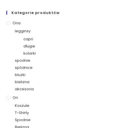
Kategorie produktów
Ona
legginsy
capri
długie
kolarki
spodnie
spódnice
bluzki
bielizna
akcesoria
On
Koszule
T-Shirty
Spodnie
Bielizna