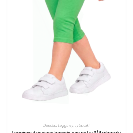
Dziecko
,
Legginsy
,
rybaczki
Legginsy dziecięce bawełniane getry 3/4 rybaczki