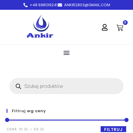
+48 698139241
ANKIR2803@GMAIL.COM
treści
0
Filtruj wg ceny
FILTRUJ
CENA:
10 ZŁ
—
50 ZŁ