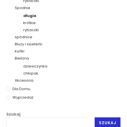
rybaczki
Spodnie
długie
krótkie
rybaczki
spódnice
Bluzy i sweterki
kurtki
Bielizna
dziewczynka
chłopak
Akcesoria
Dla Domu
Wyprzedaż
Szukaj
SZUKAJ