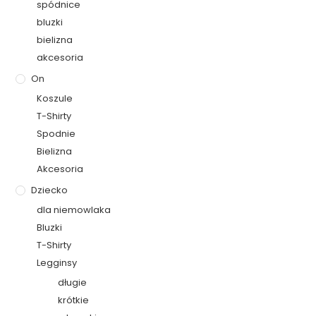
spódnice
bluzki
bielizna
akcesoria
On
Koszule
T-Shirty
Spodnie
Bielizna
Akcesoria
Dziecko
dla niemowlaka
Bluzki
T-Shirty
Legginsy
długie
krótkie