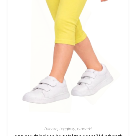
Dziecko
,
Legginsy
,
rybaczki