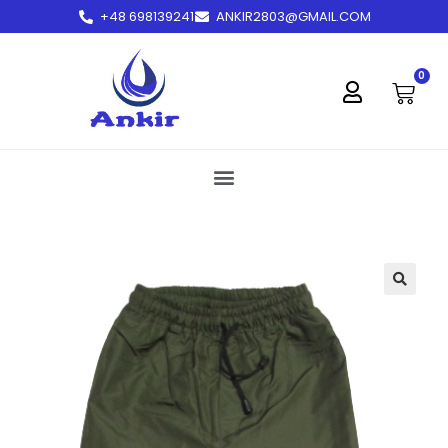
+48 698139241
ANKIR2803@GMAIL.COM
treści
0