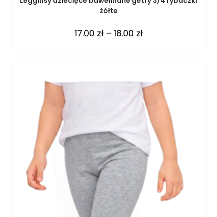
Legginsy dziecięce bawełniane getry 3/4 rybaczki
żółte
17.00
zł
–
18.00
zł