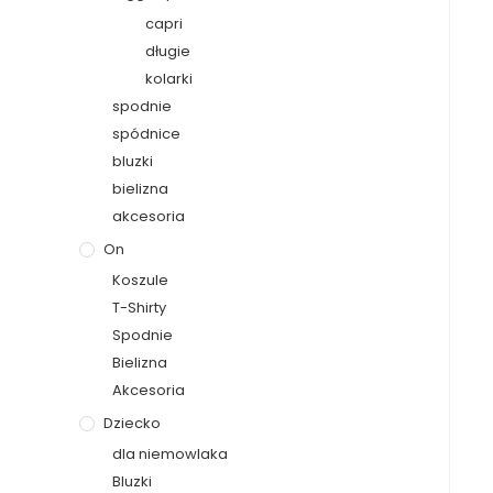
capri
długie
kolarki
spodnie
spódnice
bluzki
bielizna
akcesoria
On
Koszule
T-Shirty
Spodnie
Bielizna
Akcesoria
Dziecko
dla niemowlaka
Bluzki