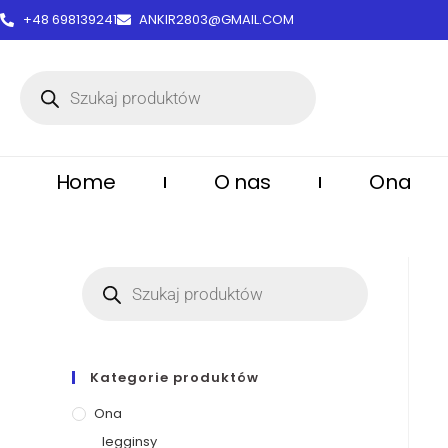
treści
+48 698139241
ANKIR2803@GMAIL.COM
Home
O nas
Ona
Kategorie produktów
Ona
legginsy