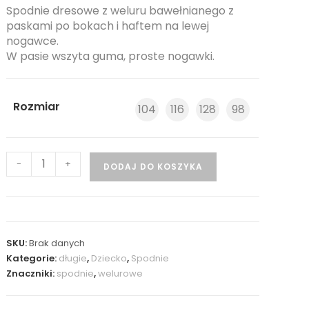
Spodnie dresowe z weluru bawełnianego z
paskami po bokach i haftem na lewej
nogawce.
W pasie wszyta guma, proste nogawki.
Rozmiar
104
116
128
98
-
+
DODAJ DO KOSZYKA
SKU:
Brak danych
Kategorie:
długie
,
Dziecko
,
Spodnie
Znaczniki:
spodnie
,
welurowe