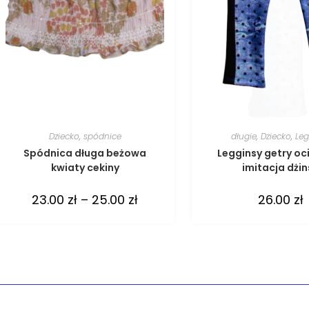
Dziecko
,
spódnice
długie
,
Dziecko
,
Leg
Spódnica długa beżowa
Legginsy getry oc
kwiaty cekiny
imitacja dżi
23.00
zł
–
25.00
zł
26.00
zł