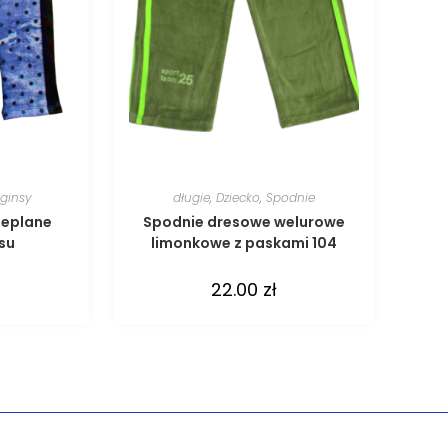
ginsy
długie
,
Dziecko
,
Spodnie
ieplane
Spodnie dresowe welurowe
nsu
limonkowe z paskami 104
22.00
zł