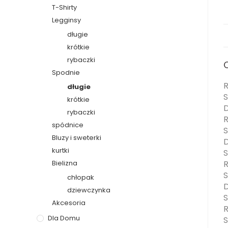
T-Shirty
Legginsy
długie
krótkie
rybaczki
Spodnie
R
długie
S
krótkie
D
rybaczki
R
spódnice
S
Bluzy i sweterki
D
kurtki
S
Bielizna
R
S
chłopak
D
dziewczynka
S
Akcesoria
R
Dla Domu
S