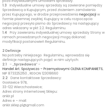
poza indywidualnymi umowami sprzedaży.
1.3
Indywidualne umowy sprzedaży są zawierane pomiędzy
Sprzedawcą a Kupującym, przed złożeniem zamówienia
przez Kupującego, w drodze przeprowadzenia
negocjacji
w
formie pisemnej zwykłej. Kupujący w celu rozpoczęcia
negocjacji przesyła pismo do Sprzedawcy na następujący
adres wskazany w pkt 2.2. Regulaminu.
1.4
Przy zawieraniu indywidualnej umowy sprzedaży Strony w
ramach prowadzanych negocjacji mogą dokonać
modyfikacji postanowień Regulaminu.
2 Definicje
Na potrzeby niniejszego Regulaminu, wprowadza się
definicje następujących pojęć w nim użytych:
2.1
– „
Sprzedawca
” –
Handel Art. Spożywczo – Przemysłowymi OLENA KOMPANIIETS
,
NIP 8733252150 , REGON 123018660
2.2
Dane kontaktowe Sprzedawcy:
Gosławice 97B,
33-122 Wierzchosławice;
Adres strony internetowej Sklepu:
ankir.pl
Adres e – mail:
ankir.sklep.pl@gmail.com