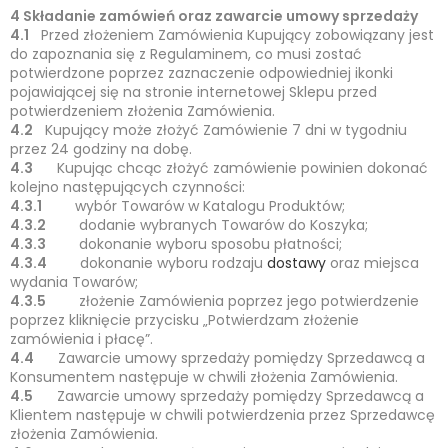
4 Składanie zamówień oraz zawarcie umowy sprzedaży
4.1
Przed złożeniem Zamówienia Kupujący zobowiązany jest
do zapoznania się z Regulaminem, co musi zostać
potwierdzone poprzez zaznaczenie odpowiedniej ikonki
pojawiającej się na stronie internetowej Sklepu przed
potwierdzeniem złożenia Zamówienia.
4.2
Kupujący może złożyć Zamówienie 7 dni w tygodniu
przez 24 godziny na dobę.
4.3
Kupując chcąc złożyć zamówienie powinien dokonać
kolejno następujących czynności:
4.3.1
wybór Towarów w Katalogu Produktów;
4.3.2
dodanie wybranych Towarów do Koszyka;
4.3.3
dokonanie wyboru sposobu płatności;
4.3.4
dokonanie wyboru rodzaju
dostawy
oraz miejsca
wydania Towarów;
4.3.5
złożenie Zamówienia poprzez jego potwierdzenie
poprzez kliknięcie przycisku „Potwierdzam złożenie
zamówienia i płacę”.
4.4
Zawarcie umowy sprzedaży pomiędzy Sprzedawcą a
Konsumentem następuje w chwili złożenia Zamówienia.
4.5
Zawarcie umowy sprzedaży pomiędzy Sprzedawcą a
Klientem następuje w chwili potwierdzenia przez Sprzedawcę
złożenia Zamówienia.