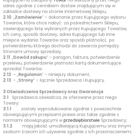
Kupującemu zakupiony
Towar
na wskazany przez niego
adres zgodnie z cennikiem dostaw znajdującym się w
zakładce dostawy na stronie internetowej Sklepu;
2.10
„
Zamówienie
” – dokonanie przez Kupującego wyboru
Towarów, które chce nabyć za pośrednictwem Sklepu,
zawierającego listę wybranych przez Kupującego Towarów,
ich ceny, sposób dostawy, adres Kupującego lub inne
miejsce wydania Towarów oraz sposób płatności, po
potwierdzeniu którego dochodzi do zawarcia pomiędzy
Stronami umowy sprzedaży.
2.11
„
Dowód zakupu
” – paragon, faktura, potwierdzenie
przelewu, potwierdzenie płatności kartą dokumentujące
sprzedaż Towarów;
2.12
– „
Regulamin
” – niniejszy dokument;
2.13
– „
Strony
” – łącznie Sprzedawca i Kupujący.
3 Oświadczenia Sprzedawcy oraz Gwarancja
3.1
Sprzedawca oświadcza, że oferowane przez niego
Towary:
3.1.1
zostały wyprodukowane zgodnie z powszechnie
obowiązującymi przepisami prawa oraz także zgodnie z
normami obowiązującymi w
przedsiębiorstwie
Sprzedawcy;
3.1.2
mają jakość umożliwiającą Kupującemu oraz innym
osobom trzecim ich używanie zgodnie z ich przeznaczeniem;