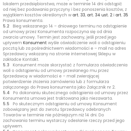
lokalem przedsiębiorstwa, może w terminie 14 dni odstąpić
od niej bez podawania przyczyny i bez ponoszenia kosztów, z
wyjątkiem kosztów określonych w
art. 33
,
art. 34 ust. 2
i
art. 35
Prawa konsumenta.
5.2
Bieg wskazanego 14 – dniowego terminu na odstąpienie
od umowy przez Konsumenta rozpoczyna się od dnia
zwarcia umowy. Termin jest zachowany, jeśli przed jego
upływem
Konsument
wyśle oświadczenie woli o odstąpieniu
pocztą lub za pośrednictwem wiadomości e – mail na adres
Sprzedawcy wskazany na stronie internetowej Sklepu w
zakładce Kontakt.
5.3
Konsument może skorzystać z formularza oświadczenia
woli o odstąpieniu od umowy przesłanego mu przez
Sprzedawcę w wiadomości e – mail zwierającej
potwierdzenie złożenia zamówienia lub z formularza
załączonego do Prawa konsumenta jako Załącznik nr 2.
5.4
Po dokonaniu skutecznego odstąpienia od umowy przez
Konsumenta umowa jest traktowana jako niezawarta.
5.5
Po skutecznym odstąpieniu od umowy Konsument
zobowiązany jest do zwrotu Sprzedawcy odebranych
Towarów w terminie nie późniejszym niż 14 dni. Do
zachowania terminu wystarczy odesłanie rzeczy przed jego
upływem.