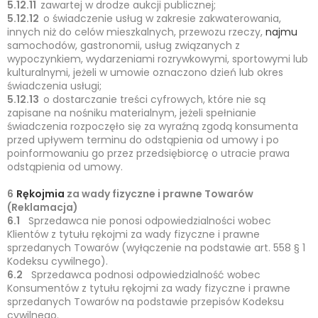
5.12.11
zawartej w drodze aukcji publicznej;
5.12.12
o świadczenie usług w zakresie zakwaterowania,
innych niż do celów mieszkalnych, przewozu rzeczy,
najmu
samochodów, gastronomii, usług związanych z
wypoczynkiem, wydarzeniami rozrywkowymi, sportowymi lub
kulturalnymi, jeżeli w umowie oznaczono dzień lub okres
świadczenia usługi;
5.12.13
o dostarczanie treści cyfrowych, które nie są
zapisane na nośniku materialnym, jeżeli spełnianie
świadczenia rozpoczęło się za wyraźną zgodą konsumenta
przed upływem terminu do odstąpienia od umowy i po
poinformowaniu go przez przedsiębiorcę o utracie prawa
odstąpienia od umowy.
6
Rękojmia
za wady fizyczne i prawne Towarów
(Reklamacja)
6.1
Sprzedawca nie ponosi odpowiedzialności wobec
Klientów z tytułu rękojmi za wady fizyczne i prawne
sprzedanych Towarów (wyłączenie na podstawie art. 558 § 1
Kodeksu cywilnego).
6.2
Sprzedawca podnosi odpowiedzialność wobec
Konsumentów z tytułu rękojmi za wady fizyczne i prawne
sprzedanych Towarów na podstawie przepisów Kodeksu
cywilnego.