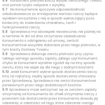
5.6
Konsument pokrywa koszty wysyłki zwróconego Towaru
oraz ponosi ryzyko związane z wysyłką.
5.7
Na Konsumencie spoczywa odpowiedzialność
odszkodowawcza za zmniejszenie wartości rzeczy będące
wynikiem korzystania z niej w sposób wykraczający poza
konieczny do stwierdzenia charakteru, cech i
funkcjonowania rzeczy.
5.8
Sprzedawca ma obowiązek niezwłocznie, nie później niż
w terminie 14 dni od dnia otrzymania oświadczenia
Konsumenta o odstąpieniu od umowy, zwrócić
Konsumentowi wszystkie dokonane przez niego płatności, w
tym koszty Dostawy Towaru.
5.9
Sprzedawca dokonuje zwrotu płatności przy użyciu
takiego samego sposobu zapłaty, jakiego użył Konsument,
chyba że Konsument wyraźnie zgodził się na inny sposób
zwrotu, który nie wiąże się dla niego z żadnymi kosztami.
5.10
Jeżeli Konsument wybrał sposób dostarczenia rzeczy
inny niż najtańszy zwykły sposób dostarczenia oferowany
przez Sprzedawcę, Sprzedawca nie zwróci Konsumentowi
poniesionych przez niego dodatkowych kosztów.
5.11
Sprzedawca może wstrzymać się ze zwrotem zapłaty
otrzymanej od Konsumenta do chwili otrzymania rzeczy z
powrotem lub dostarczenia przez Konsumenta dowodu jej
odesłania, w zależności od tego, które zdarzenie nastąpi