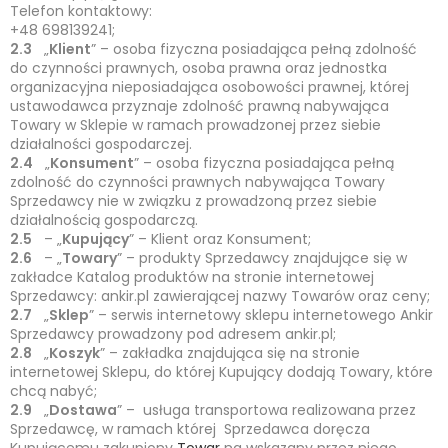
Telefon kontaktowy:
+48 698139241;
2.3
„
Klient
” – osoba fizyczna posiadająca pełną zdolność
do czynności prawnych, osoba prawna oraz jednostka
organizacyjna nieposiadająca osobowości prawnej, której
ustawodawca przyznaje zdolność prawną nabywająca
Towary w Sklepie w ramach prowadzonej przez siebie
działalności gospodarczej.
2.4
„
Konsument
” – osoba fizyczna posiadająca pełną
zdolność do czynności prawnych nabywająca Towary
Sprzedawcy nie w związku z prowadzoną przez siebie
działalnością gospodarczą.
2.5
– „
Kupujący
” – Klient oraz Konsument;
2.6
– „
Towary
” – produkty Sprzedawcy znajdujące się w
zakładce Katalog produktów na stronie internetowej
Sprzedawcy: ankir.pl zawierającej nazwy Towarów oraz ceny;
2.7
„
Sklep
” – serwis internetowy sklepu internetowego Ankir
Sprzedawcy prowadzony pod adresem ankir.pl;
2.8
„
Koszyk
” – zakładka znajdująca się na stronie
internetowej Sklepu, do której Kupujący dodają Towary, które
chcą nabyć;
2.9
„
Dostawa
” – usługa transportowa realizowana przez
Sprzedawcę, w ramach której Sprzedawca doręcza