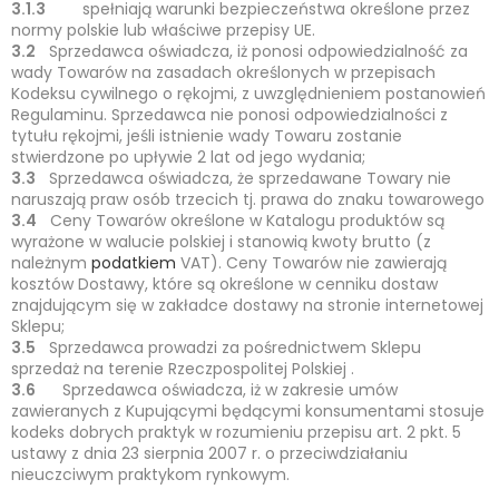
3.1.3
spełniają warunki bezpieczeństwa określone przez
normy polskie lub właściwe przepisy UE.
3.2
Sprzedawca oświadcza, iż ponosi odpowiedzialność za
wady Towarów na zasadach określonych w przepisach
Kodeksu cywilnego o rękojmi, z uwzględnieniem postanowień
Regulaminu. Sprzedawca nie ponosi odpowiedzialności z
tytułu rękojmi, jeśli istnienie wady Towaru zostanie
stwierdzone po upływie 2 lat od jego wydania;
3.3
Sprzedawca oświadcza, że sprzedawane Towary nie
naruszają praw osób trzecich tj. prawa do znaku towarowego
3.4
Ceny Towarów określone w Katalogu produktów są
wyrażone w walucie polskiej i stanowią kwoty brutto (z
należnym
podatkiem
VAT). Ceny Towarów nie zawierają
kosztów Dostawy, które są określone w cenniku dostaw
znajdującym się w zakładce dostawy na stronie internetowej
Sklepu;
3.5
Sprzedawca prowadzi za pośrednictwem Sklepu
sprzedaż na terenie Rzeczpospolitej Polskiej .
3.6
Sprzedawca oświadcza, iż w zakresie umów
zawieranych z Kupującymi będącymi konsumentami stosuje
kodeks dobrych praktyk w rozumieniu przepisu art. 2 pkt. 5
ustawy z dnia 23 sierpnia 2007 r. o przeciwdziałaniu
nieuczciwym praktykom rynkowym.