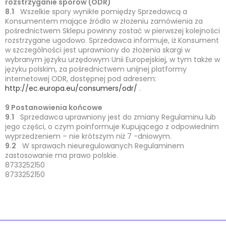
rozstrzyganie sporów (ODR)
8.1
Wszelkie spory wynikłe pomiędzy Sprzedawcą a
Konsumentem mające źródło w złożeniu zamówienia za
pośrednictwem Sklepu powinny zostać w pierwszej kolejności
rozstrzygane ugodowo. Sprzedawca informuje, iż Konsument
w szczególności jest uprawniony do złożenia skargi w
wybranym języku urzędowym Unii Europejskiej, w tym także w
języku polskim, za pośrednictwem unijnej platformy
internetowej ODR, dostępnej pod adresem:
http://ec.europa.eu/consumers/odr/
.
9 Postanowienia końcowe
9.1
Sprzedawca uprawniony jest do zmiany Regulaminu lub
jego części, o czym poinformuje Kupującego z odpowiednim
wyprzedzeniem – nie krótszym niż 7 -dniowym.
9.2
W sprawach nieuregulowanych Regulaminem
zastosowanie ma prawo polskie.
8733252150
8733252150