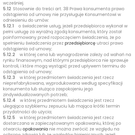
wcześniej.
5.12
Stosownie do treści art. 38 Prawa konsumenta prawo
odstąpienia od umowy nie przysługuje Konsumentowi w
odniesieniu do umów:
5.12.1
o świadczenie usług, jeżeli przedsiębiorca wykonał w
pełni usługę za wyraźną zgodą konsumenta, który został
poinformowany przed rozpoczęciem świadczenia, że po
spełnieniu świadczenia przez
przedsiębiorcę
utraci prawo
odstąpienia od umowy;
5.12.2
w której cena lub wynagrodzenie zależy od wahań na
rynku finansowym, nad którymi przedsiębiorca nie sprawuje
kontroli, i które mogą wystąpić przed upływem terminu do
odstąpienia od umowy;
5.12.3
w której przedmiotem świadczenia jest rzecz
nieprefabrykowana, wyprodukowana według specyfikacji
konsumenta lub służąca zaspokojeniu jego
zindywidualizowanych potrzeb;
5.12.4
w której przedmiotem świadczenia jest rzecz
ulegająca szybkiemu zepsuciu lub mająca krótki termin
przydatności do użycia;
5.12.5
w której przedmiotem świadczenia jest rzecz
dostarczana w zapieczętowanym opakowaniu, której po
otwarciu
opakowania
nie można zwrócić ze względu na
ochronę zdrowia lub ze względów higienicznych, jeżeli