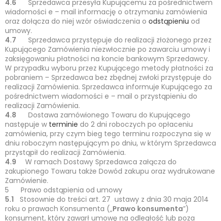
4.6
Sprzedawca przesyła Kupującemu za pośrednictwem
wiadomości e – mail informację o otrzymaniu zamówienia
oraz dołącza do niej wzór oświadczenia o
odstąpieniu
od
umowy.
4.7
Sprzedawca przystępuje do realizacji złożonego przez
Kupującego Zamówienia niezwłocznie po zawarciu umowy i
zaksięgowaniu płatności na koncie bankowym Sprzedawcy.
W przypadku wyboru przez Kupującego metody płatności za
pobraniem – Sprzedawca bez zbędnej zwłoki przystępuje do
realizacji Zamówienia. Sprzedawca informuje Kupującego za
pośrednictwem wiadomości e – mail o przystąpieniu do
realizacji Zamówienia.
4.8
Dostawa zamówionego Towaru do Kupującego
następuje w
terminie
do 2 dni roboczych po opłaceniu
zamówienia, przy czym bieg tego terminu rozpoczyna się w
dniu roboczym następującym po dniu, w którym Sprzedawca
przystąpił do realizacji Zamówienia.
4.9
W ramach Dostawy Sprzedawca załącza do
zakupionego Towaru także Dowód zakupu oraz wydrukowane
Zamówienie.
5
Prawo odstąpienia od umowy
5.1
Stosownie do treści art. 27 ustawy z dnia 30 maja 2014
roku o prawach Konsumenta („
Prawo konsumenta
”)
konsument, który zawarł umowę na odległość lub poza