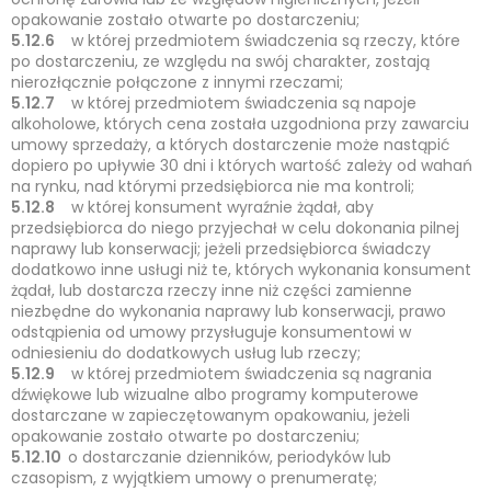
opakowanie zostało otwarte po dostarczeniu;
5.12.6
w której przedmiotem świadczenia są rzeczy, które
po dostarczeniu, ze względu na swój charakter, zostają
nierozłącznie połączone z innymi rzeczami;
5.12.7
w której przedmiotem świadczenia są napoje
alkoholowe, których cena została uzgodniona przy zawarciu
umowy sprzedaży, a których dostarczenie może nastąpić
dopiero po upływie 30 dni i których wartość zależy od wahań
na rynku, nad którymi przedsiębiorca nie ma kontroli;
5.12.8
w której konsument wyraźnie żądał, aby
przedsiębiorca do niego przyjechał w celu dokonania pilnej
naprawy lub konserwacji; jeżeli przedsiębiorca świadczy
dodatkowo inne usługi niż te, których wykonania konsument
żądał, lub dostarcza rzeczy inne niż części zamienne
niezbędne do wykonania naprawy lub konserwacji, prawo
odstąpienia od umowy przysługuje konsumentowi w
odniesieniu do dodatkowych usług lub rzeczy;
5.12.9
w której przedmiotem świadczenia są nagrania
dźwiękowe lub wizualne albo programy komputerowe
dostarczane w zapieczętowanym opakowaniu, jeżeli
opakowanie zostało otwarte po dostarczeniu;
5.12.10
o dostarczanie dzienników, periodyków lub
czasopism, z wyjątkiem umowy o prenumeratę;