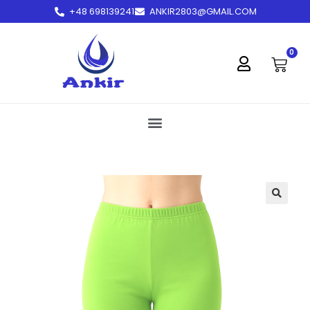
+48 698139241
ANKIR2803@GMAIL.COM
treści
0