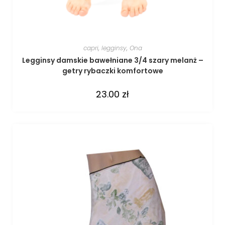
capri
,
legginsy
,
Ona
Legginsy damskie bawełniane 3/4 szary melanż –
getry rybaczki komfortowe
23.00
zł