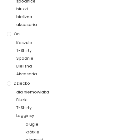
spódnice
bluzki
bielizna
akcesoria
On
Koszule
T-Shirty
Spodnie
Bielizna
Akcesoria
Dziecko
dla niemowlaka
Bluzki
T-Shirty
Legginsy
długie
krótkie
rybaczki