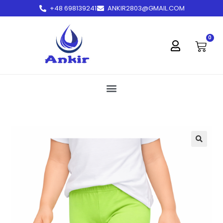
+48 698139241
ANKIR2803@GMAIL.COM
treści
0