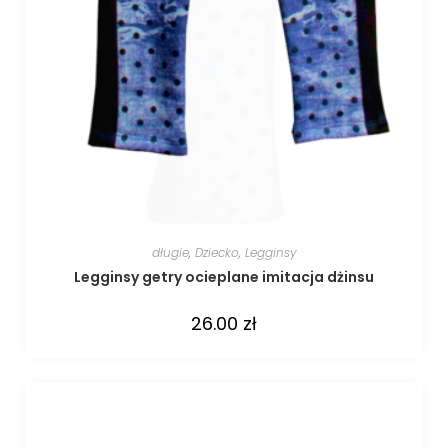
długie
,
Dziecko
,
Legginsy
Legginsy getry ocieplane imitacja dżinsu
26.00
zł