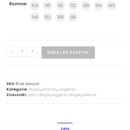
Rozmiar
104
110
116
122
128
134
140
146
152
158
98
-
+
DODAJ DO KOSZYKA
SKU:
Brak danych
Kategorie:
długie
,
Dziecko
,
Legginsy
Znaczniki:
getry długie
,
legginsy długie
,
zielone
OPIS