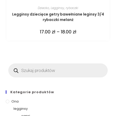
Dziecko
,
Legginsy
,
rybaczki
Legginsy dziecięce getry bawełniane leginsy 3/4
rybaczki melanż
17.00
zł
–
18.00
zł
Kategorie produktów
Ona
legginsy
capri