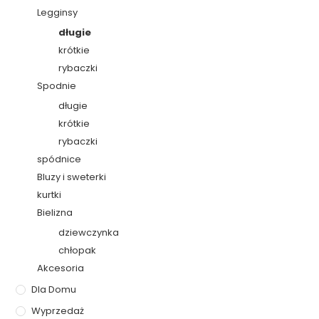
Legginsy
długie
krótkie
rybaczki
Spodnie
długie
krótkie
rybaczki
spódnice
Bluzy i sweterki
kurtki
Bielizna
dziewczynka
chłopak
Akcesoria
Dla Domu
Wyprzedaż