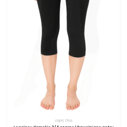
capri
,
Ona