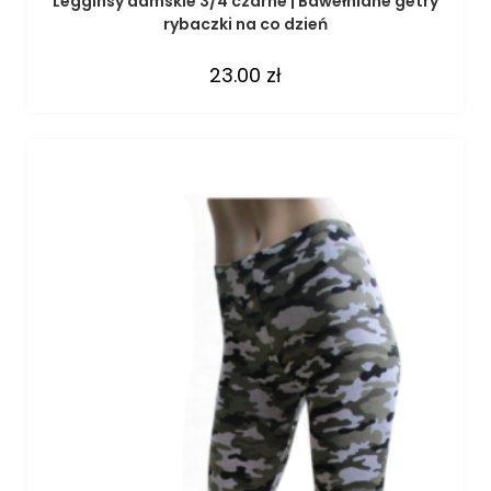
Legginsy damskie 3/4 czarne | Bawełniane getry
rybaczki na co dzień
23.00
zł