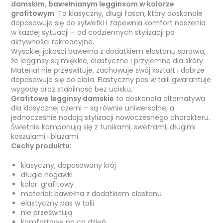
damskim, bawełnianym legginsom w kolorze
grafitowym
. To klasyczny, długi fason, który doskonale
dopasowuje się do sylwetki i zapewnia komfort noszenia
w każdej sytuacji – od codziennych stylizacji po
aktywności rekreacyjne.
Wysokiej jakości bawełna z dodatkiem elastanu sprawia,
że legginsy są miękkie, elastyczne i przyjemne dla skóry.
Materiał nie prześwituje, zachowuje swój kształt i dobrze
dopasowuje się do ciała. Elastyczny pas w talii gwarantuje
wygodę oraz stabilność bez ucisku.
Grafitowe legginsy damskie
to doskonała alternatywa
dla klasycznej czerni – są równie uniwersalne, a
jednocześnie nadają stylizacji nowoczesnego charakteru.
Świetnie komponują się z tunikami, swetrami, długimi
koszulami i bluzami.
Cechy produktu:
klasyczny, dopasowany krój
długie nogawki
kolor: grafitowy
materiał: bawełna z dodatkiem elastanu
elastyczny pas w talii
nie prześwitują
komfortowe na co dzień