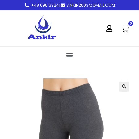
+48 698139241
ANKIR2803@GMAIL.COM
treści
0