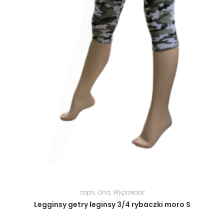
capri
,
Ona
,
Wyprzedaż
Legginsy getry leginsy 3/4 rybaczki moro S