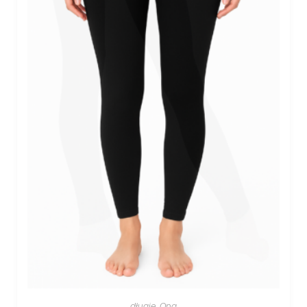
długie
,
Ona