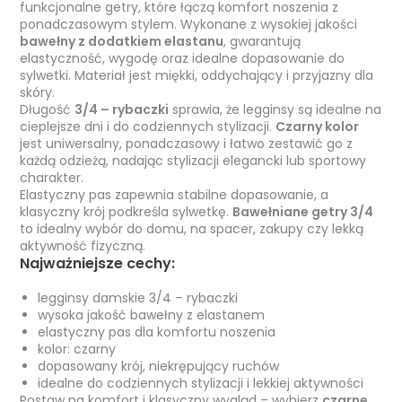
funkcjonalne getry, które łączą komfort noszenia z
ponadczasowym stylem. Wykonane z wysokiej jakości
bawełny z dodatkiem elastanu
, gwarantują
elastyczność, wygodę oraz idealne dopasowanie do
sylwetki. Materiał jest miękki, oddychający i przyjazny dla
skóry.
Długość
3/4 – rybaczki
sprawia, że legginsy są idealne na
cieplejsze dni i do codziennych stylizacji.
Czarny kolor
jest uniwersalny, ponadczasowy i łatwo zestawić go z
każdą odzieżą, nadając stylizacji elegancki lub sportowy
charakter.
Elastyczny pas zapewnia stabilne dopasowanie, a
klasyczny krój podkreśla sylwetkę.
Bawełniane getry 3/4
to idealny wybór do domu, na spacer, zakupy czy lekką
aktywność fizyczną.
Najważniejsze cechy:
legginsy damskie 3/4 – rybaczki
wysoka jakość bawełny z elastanem
elastyczny pas dla komfortu noszenia
kolor: czarny
dopasowany krój, niekrępujący ruchów
idealne do codziennych stylizacji i lekkiej aktywności
Postaw na komfort i klasyczny wygląd – wybierz
czarne