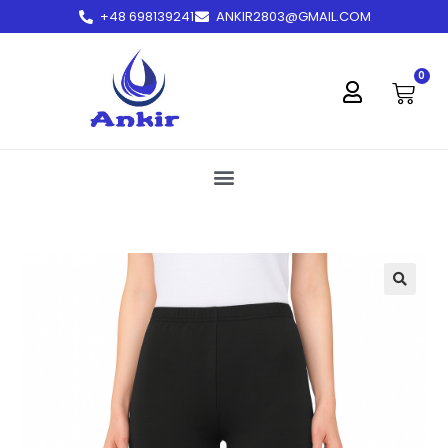
+48 698139241
ANKIR2803@GMAIL.COM
treści
0