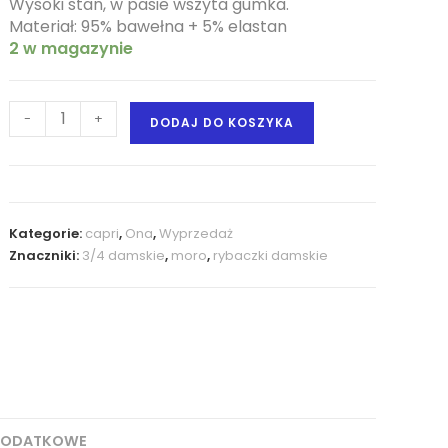
Wysoki stan, w pasie wszyta gumka.
Materiał: 95% bawełna + 5% elastan
2 w magazynie
-
+
DODAJ DO KOSZYKA
Kategorie:
capri
,
Ona
,
Wyprzedaż
Znaczniki:
3/4 damskie
,
moro
,
rybaczki damskie
DODATKOWE