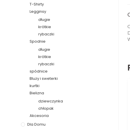
T-Shirty
Legginsy
długie
krótkie
D
rybaczki
W
Spodnie
długie
krótkie
rybaczki
spódnice
Bluzy i sweterki
kurtki
Bielizna
dziewczynka
chłopak
Akcesoria
Dla Domu