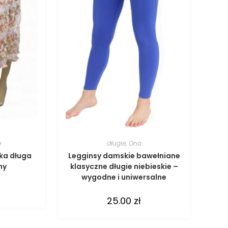
e
długie
,
Ona
ka długa
Legginsy damskie bawełniane
ny
klasyczne długie niebieskie –
wygodne i uniwersalne
25.00
zł