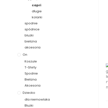
capri
długie
kolarki
spodnie
spódnice
bluzki
bielizna
akcesoria
On
Koszule
T-Shirty
Spodnie
Bielizna
Akcesoria
Dziecko
dla niemowlaka
Bluzki