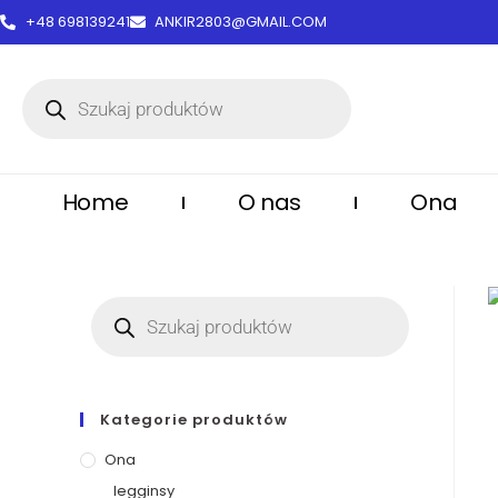
treści
+48 698139241
ANKIR2803@GMAIL.COM
Home
O nas
Ona
Kategorie produktów
Ona
legginsy