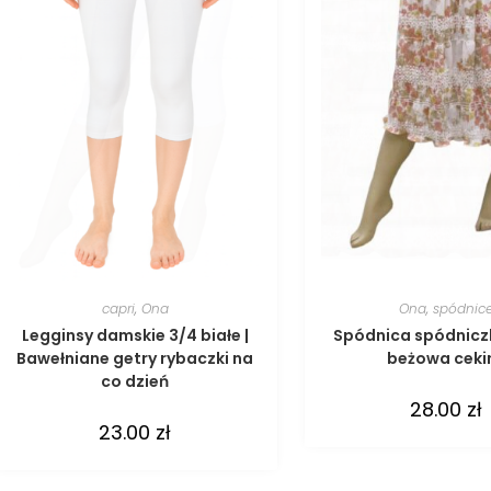
capri
,
Ona
Ona
,
spódnic
Legginsy damskie 3/4 białe |
Spódnica spódnicz
Bawełniane getry rybaczki na
beżowa ceki
co dzień
28.00
zł
23.00
zł