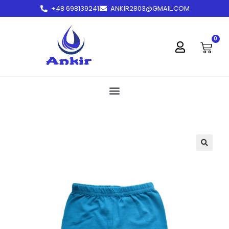
+48 698139241
ANKIR2803@GMAIL.COM
treści
0