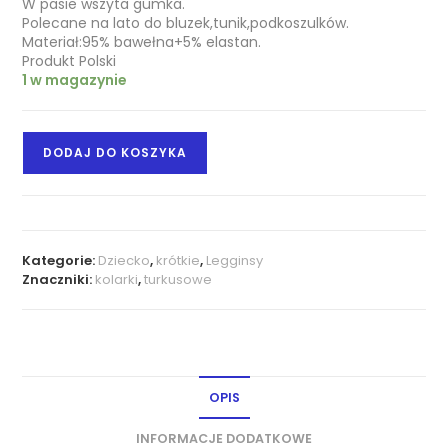
W pasie wszyta gumka.
Polecane na lato do bluzek,tunik,podkoszulków.
Materiał:95% bawełna+5% elastan.
Produkt Polski
1 w magazynie
DODAJ DO KOSZYKA
Kategorie:
Dziecko
,
krótkie
,
Legginsy
Znaczniki:
kolarki
,
turkusowe
OPIS
INFORMACJE DODATKOWE