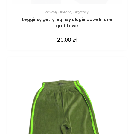
długie
,
Dziecko
,
Legginsy
Legginsy getry leginsy długie bawełniane
grafitowe
20.00
zł