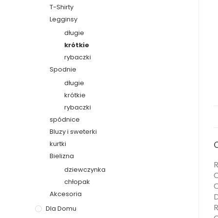
T-Shirty
Legginsy
długie
krótkie
rybaczki
Spodnie
długie
krótkie
rybaczki
spódnice
Bluzy i sweterki
kurtki
Bielizna
R
dziewczynka
O
chłopak
O
Akcesoria
D
R
Dla Domu