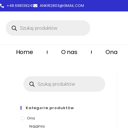
treści
+48 698139241
ANKIR2803@GMAIL.COM
Home
O nas
Ona
Kategorie produktów
Ona
legginsy