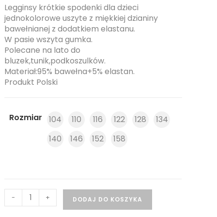
Legginsy krótkie spodenki dla dzieci
jednokolorowe uszyte z miękkiej dzianiny
bawełnianej z dodatkiem elastanu.
W pasie wszyta gumka.
Polecane na lato do
bluzek,tunik,podkoszulków.
Materiał:95% bawełna+5% elastan.
Produkt Polski
Rozmiar
104
110
116
122
128
134
140
146
152
158
-
+
DODAJ DO KOSZYKA