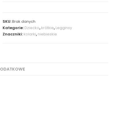
SKU:
Brak danych
Kategorie:
Dziecko
,
krótkie
,
Legginsy
Znaczniki:
kolarki
,
niebieskie
DODATKOWE