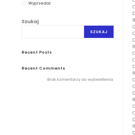
O
Wyprzedaż
O
D
R
Szukaj
O
SZUKAJ
O
D
R
Recent Posts
O
O
D
Recent Comments
R
O
Brak komentarzy do wyświetlenia.
O
D
R
O
O
D
R
O