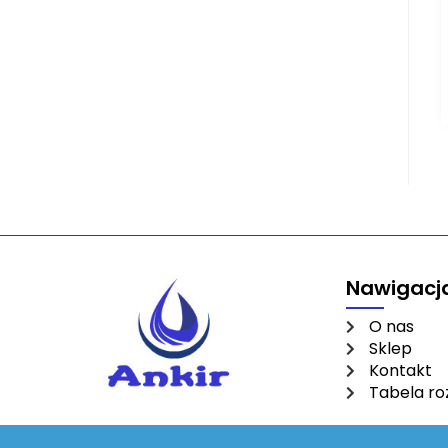
Nawigacj
O nas
Sklep
Kontakt
Tabela r