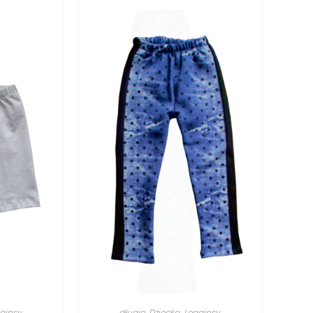
ginsy
długie
,
Dziecko
,
Legginsy