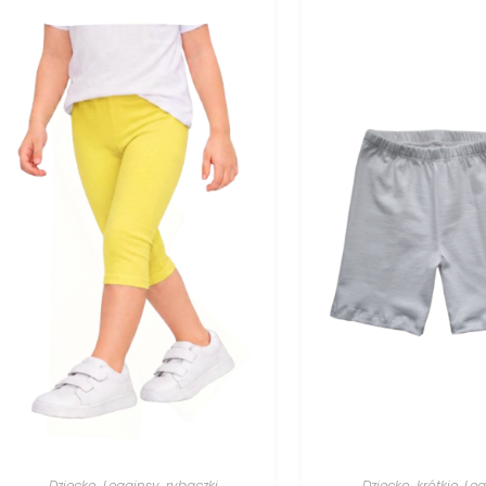
Dziecko
,
Legginsy
,
rybaczki
Dziecko
,
krótkie
,
Leg