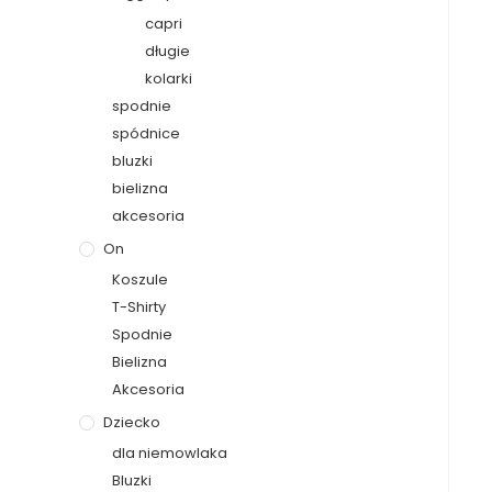
capri
długie
kolarki
spodnie
spódnice
bluzki
bielizna
akcesoria
On
Koszule
T-Shirty
Spodnie
Bielizna
Akcesoria
Dziecko
dla niemowlaka
Bluzki