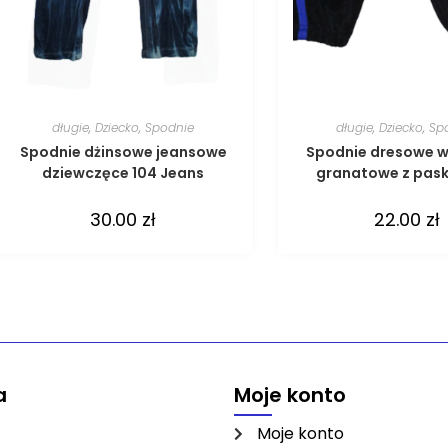
długie
,
Dziecko
,
Spodnie
długie
,
Dziecko
,
Sp
Spodnie dżinsowe jeansowe
Spodnie dresowe 
dziewczęce 104 Jeans
granatowe z pas
30.00
zł
22.00
zł
a
Moje konto
Moje konto