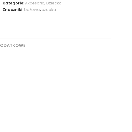
Kategorie:
Akcesoria
,
Dziecko
Znaczniki:
beżowa
,
czapka
DODATKOWE