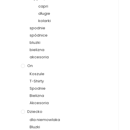
capri
długie
kolarki
spodnie
spódnice
bluzki
bielizna
akcesoria
On
Koszule
T-Shirty
Spodnie
Bielizna
Akcesoria
Dziecko
dla niemowlaka
Bluzki