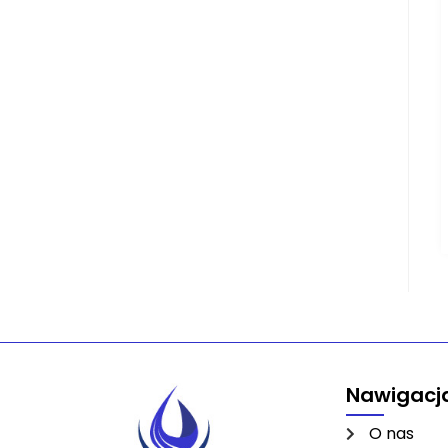
Nawigacj
O nas