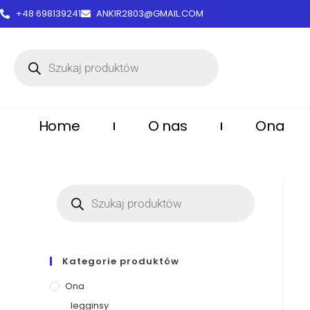
treści
+48 698139241
ANKIR2803@GMAIL.COM
Home
O nas
Ona
Kategorie produktów
Ona
legginsy