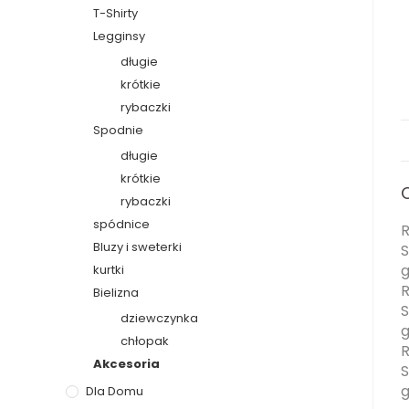
T-Shirty
Legginsy
długie
krótkie
rybaczki
Spodnie
długie
krótkie
rybaczki
spódnice
R
Bluzy i sweterki
S
g
kurtki
R
Bielizna
S
dziewczynka
g
chłopak
R
Akcesoria
S
g
Dla Domu