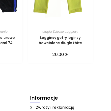
odnie
długie
,
Dziecko
,
Legginsy
welurowe
Legginsy getry leginsy
kami 74
bawełniane długie żółte
20.00
zł
Informacje
Zwroty i reklamację