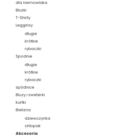
dla niemowlaka
Bluzki
T-Shirty
Legginsy
długie
krótkie
rybaczki
Spodnie
długie
krótkie
rybaczki
spódnice
Bluzy i sweterki
kurtki
Bielizna
dziewczynka
chłopak
Akcesoria