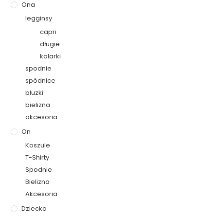
Ona
legginsy
capri
długie
kolarki
spodnie
spódnice
bluzki
bielizna
akcesoria
On
Koszule
T-Shirty
Spodnie
Bielizna
Akcesoria
Dziecko