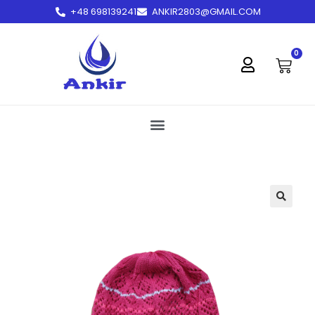
+48 698139241
ANKIR2803@GMAIL.COM
treści
0