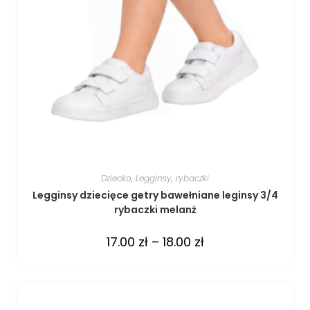
Dziecko
,
Legginsy
,
rybaczki
Legginsy dziecięce getry bawełniane leginsy 3/4
rybaczki melanż
17.00
zł
–
18.00
zł