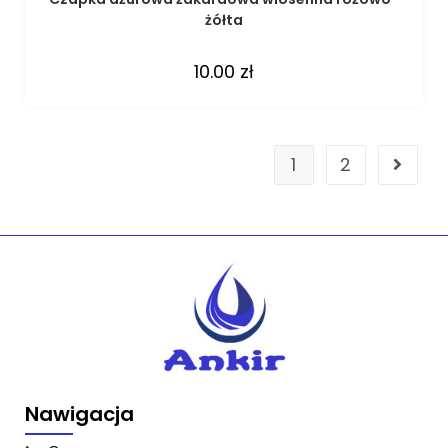
żółta
10.00
zł
1
2
Nawigacja