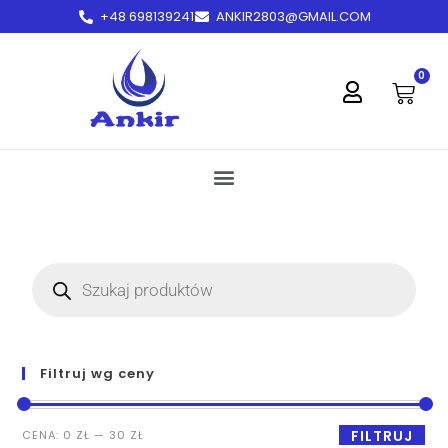
+48 698139241
ANKIR2803@GMAIL.COM
treści
0
Filtruj wg ceny
FILTRUJ
CENA:
0 ZŁ
—
30 ZŁ