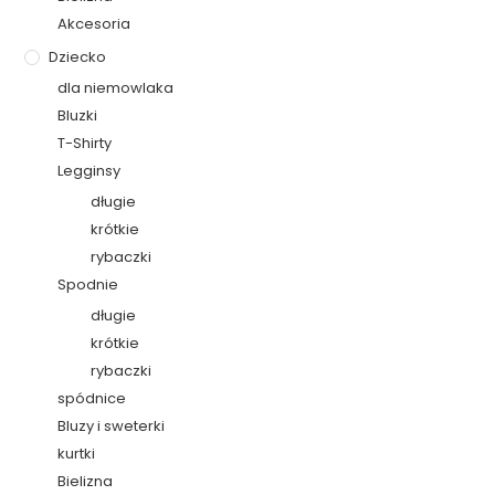
Akcesoria
Dziecko
dla niemowlaka
Bluzki
T-Shirty
Legginsy
długie
krótkie
rybaczki
Spodnie
długie
krótkie
rybaczki
spódnice
Bluzy i sweterki
kurtki
Bielizna