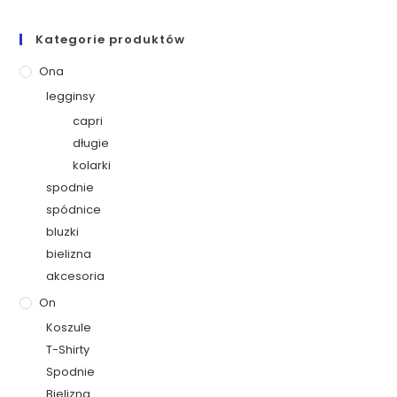
Kategorie produktów
Ona
legginsy
capri
długie
kolarki
spodnie
spódnice
bluzki
bielizna
akcesoria
On
Koszule
T-Shirty
Spodnie
Bielizna