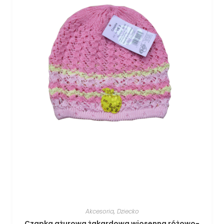
Akcesoria
,
Dziecko
Czapka ażurowa żakardowa wiosenna różowo-