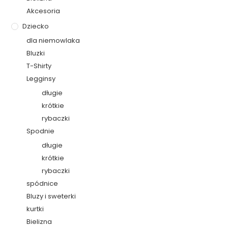
Akcesoria
Dziecko
dla niemowlaka
Bluzki
T-Shirty
Legginsy
długie
krótkie
rybaczki
Spodnie
długie
krótkie
rybaczki
spódnice
Bluzy i sweterki
kurtki
Bielizna