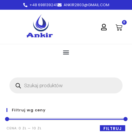
+48 698139241
ANKIR2803@GMAIL.COM
treści
0
Filtruj wg ceny
FILTRUJ
CENA:
0 ZŁ
—
10 ZŁ