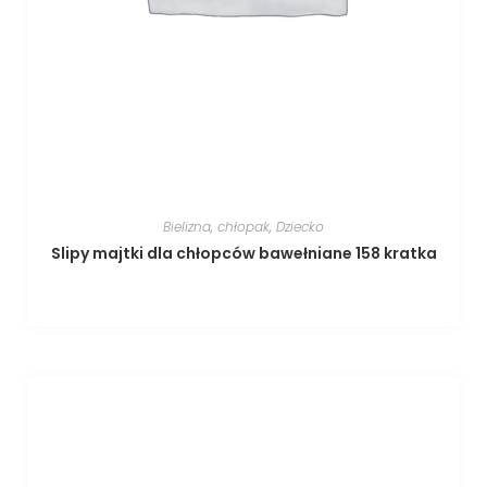
Bielizna
,
chłopak
,
Dziecko
Slipy majtki dla chłopców bawełniane 158 kratka