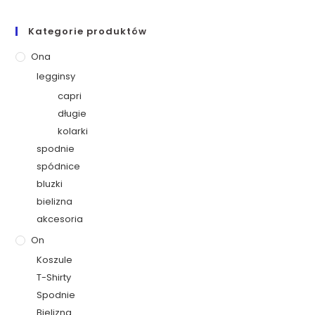
Kategorie produktów
Ona
legginsy
capri
długie
kolarki
spodnie
spódnice
bluzki
bielizna
akcesoria
On
Koszule
T-Shirty
Spodnie
Bielizna