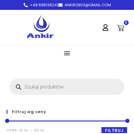
+48 698139241
ANKIR2803@GMAIL.COM
treści
0
Filtruj wg ceny
FILTRUJ
CENA:
10 ZŁ
—
20 ZŁ