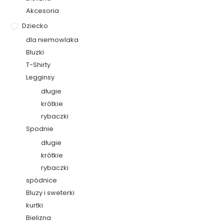
Akcesoria
Dziecko
dla niemowlaka
Bluzki
T-Shirty
Legginsy
długie
krótkie
rybaczki
Spodnie
długie
krótkie
rybaczki
spódnice
Bluzy i sweterki
kurtki
Bielizna