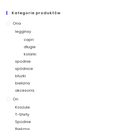
Kategorie produktów
Ona
legginsy
capri
długie
kolarki
spodnie
spódnice
bluzki
bielizna
akcesoria
On
Koszule
T-Shirty
Spodnie
Bielizna