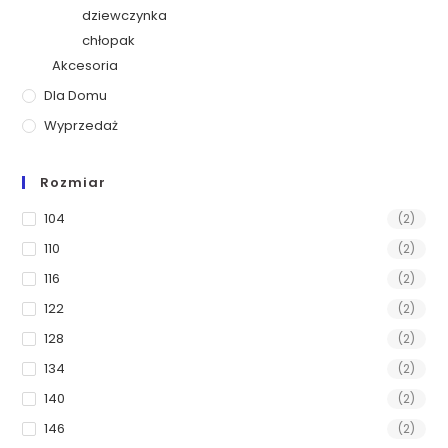
dziewczynka
chłopak
Akcesoria
Dla Domu
Wyprzedaż
Rozmiar
104
(2)
110
(2)
116
(2)
122
(2)
128
(2)
134
(2)
140
(2)
146
(2)