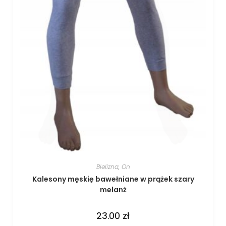
Bielizna
,
On
Kalesony męskię bawełniane w prążek szary
melanż
23.00
zł