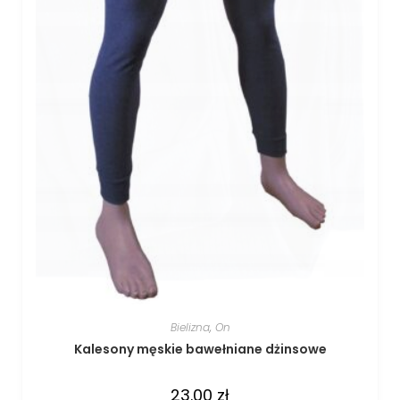
Bielizna
,
On
Kalesony męskie bawełniane dżinsowe
23.00
zł