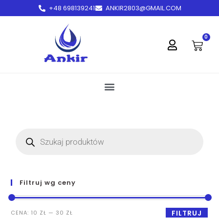
+48 698139241
ANKIR2803@GMAIL.COM
treści
0
Filtruj wg ceny
FILTRUJ
CENA:
10 ZŁ
—
30 ZŁ