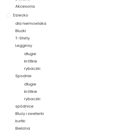
Akcesoria
Dziecko
dla niemowlaka
Bluzki
T-Shirty
Legginsy
długie
krótkie
rybaczki
Spodnie
długie
krótkie
rybaczki
spódnice
Bluzy i sweterki
kurtki
Bielizna