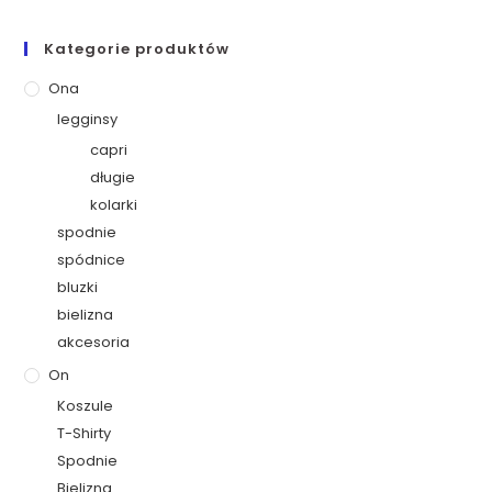
Kategorie produktów
Ona
legginsy
capri
długie
kolarki
spodnie
spódnice
bluzki
bielizna
akcesoria
On
Koszule
T-Shirty
Spodnie
Bielizna