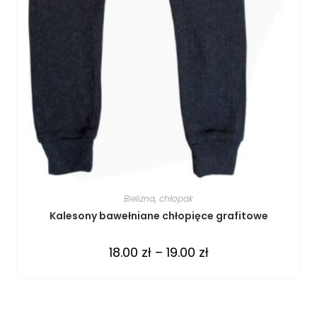
Bielizna
,
chłopak
Kalesony bawełniane chłopięce grafitowe
18.00
zł
–
19.00
zł