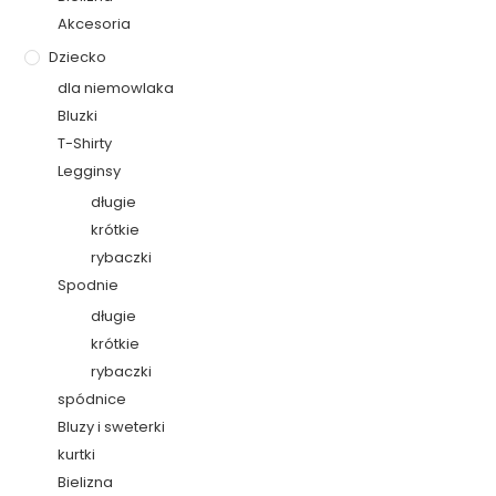
Akcesoria
Dziecko
dla niemowlaka
Bluzki
T-Shirty
Legginsy
długie
krótkie
rybaczki
Spodnie
długie
krótkie
rybaczki
spódnice
Bluzy i sweterki
kurtki
Bielizna