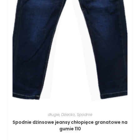
długie
,
Dziecko
,
Spodnie
Spodnie dżinsowe jeansy chłopięce granatowe na
gumie 110