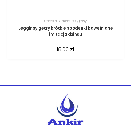
Dziecko
,
krótkie
,
Legginsy
Legginsy getry krótkie spodenki bawełniane
imitacja dżinsu
18.00
zł