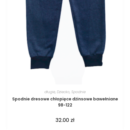
długie
,
Dziecko
,
Spodnie
Spodnie dresowe chłopięce dżinsowe bawełniane
98-122
32.00
zł