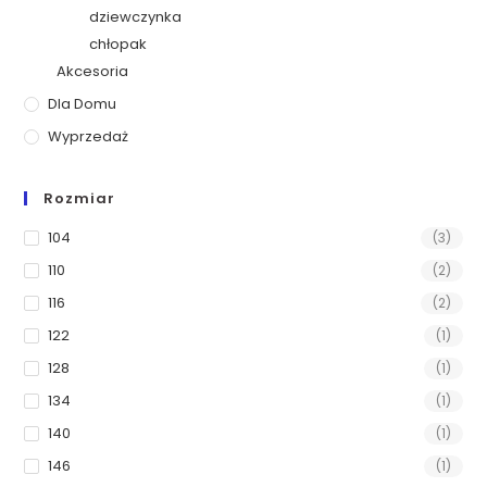
dziewczynka
chłopak
Akcesoria
Dla Domu
Wyprzedaż
Rozmiar
104
(3)
110
(2)
116
(2)
122
(1)
128
(1)
134
(1)
140
(1)
146
(1)