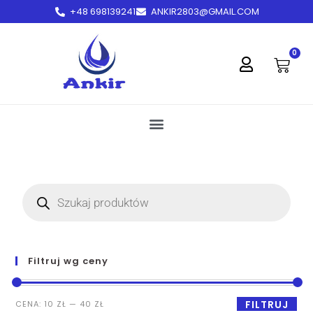
+48 698139241
ANKIR2803@GMAIL.COM
treści
0
Filtruj wg ceny
FILTRUJ
CENA:
10 ZŁ
—
40 ZŁ