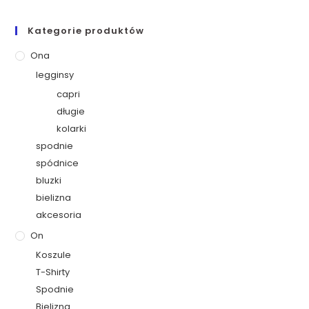
Kategorie produktów
Ona
legginsy
capri
długie
kolarki
spodnie
spódnice
bluzki
bielizna
akcesoria
On
Koszule
T-Shirty
Spodnie
Bielizna