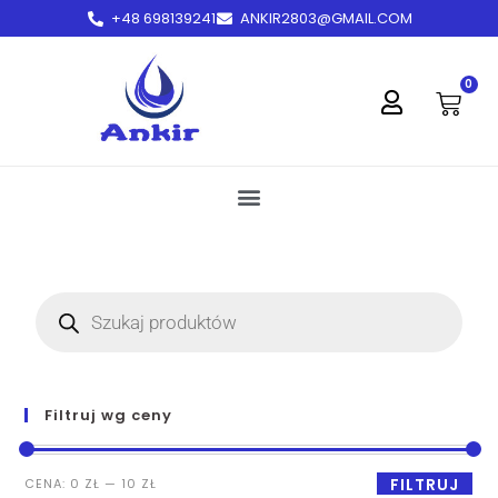
+48 698139241
ANKIR2803@GMAIL.COM
treści
0
Filtruj wg ceny
FILTRUJ
CENA:
0 ZŁ
—
10 ZŁ