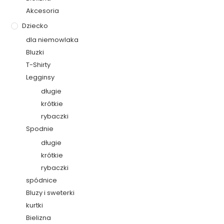
Akcesoria
Dziecko
dla niemowlaka
Bluzki
T-Shirty
Legginsy
długie
krótkie
rybaczki
Spodnie
długie
krótkie
rybaczki
spódnice
Bluzy i sweterki
kurtki
Bielizna