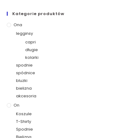
Kategorie produktów
Ona
legginsy
capri
długie
kolarki
spodnie
spódnice
bluzki
bielizna
akcesoria
On
Koszule
T-Shirty
Spodnie
Bielizna