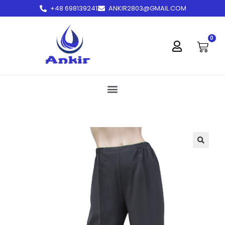
+48 698139241
ANKIR2803@GMAIL.COM
treści
0
🔍