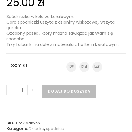
25.00
zł
Spódniczka w kolorze koralowym.
Góra spódniczki uszyta z dzianiny wiskozowej, wszyta
gumka.
Ozdobny pasek , który można zawiązać jak Wam się
spodoba.
Trzy falbanki na dole z materiału z haftem kwiatowym.
Rozmiar
128
134
140
-
+
DODAJ DO KOSZYKA
SKU:
Brak danych
Kategorie:
Dziecko
,
spódnice