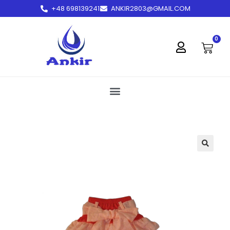
+48 698139241
ANKIR2803@GMAIL.COM
treści
0