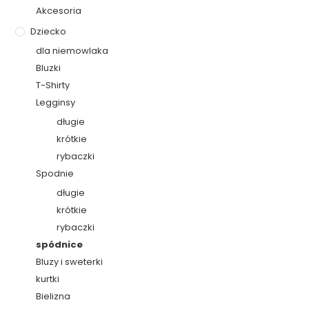
Akcesoria
Dziecko
dla niemowlaka
Bluzki
T-Shirty
Legginsy
długie
krótkie
rybaczki
Spodnie
długie
krótkie
rybaczki
spódnice
Bluzy i sweterki
kurtki
Bielizna