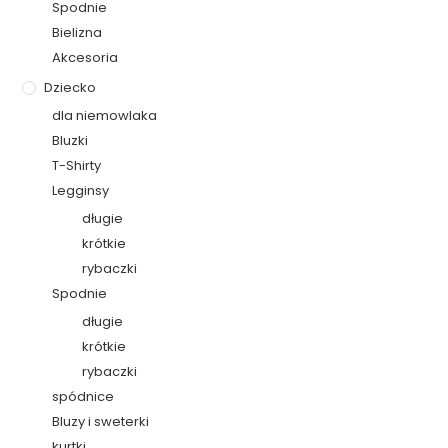
Spodnie
Bielizna
Akcesoria
Dziecko
dla niemowlaka
Bluzki
T-Shirty
Legginsy
długie
krótkie
rybaczki
Spodnie
długie
krótkie
rybaczki
spódnice
Bluzy i sweterki
kurtki