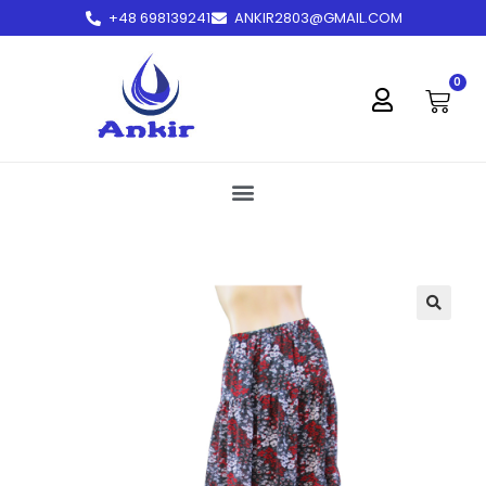
+48 698139241
ANKIR2803@GMAIL.COM
treści
0