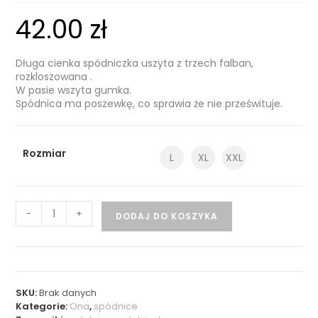
42.00
zł
Długa cienka spódniczka uszyta z trzech falban,
rozkloszowana .
W pasie wszyta gumka.
Spódnica ma poszewkę, co sprawia że nie prześwituje.
Rozmiar
L
XL
XXL
-
+
DODAJ DO KOSZYKA
SKU:
Brak danych
Kategorie:
Ona
,
spódnice