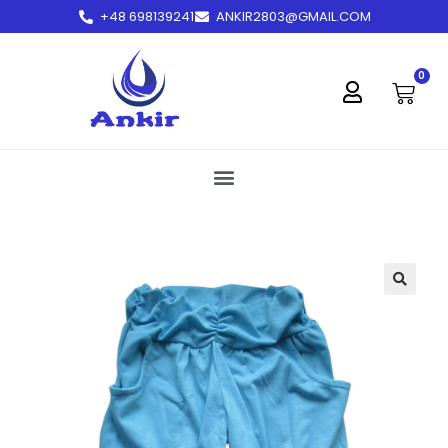
+48 698139241
ANKIR2803@GMAIL.COM
treści
0