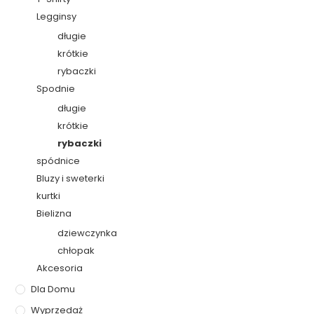
Legginsy
długie
krótkie
rybaczki
Spodnie
długie
krótkie
rybaczki
spódnice
Bluzy i sweterki
kurtki
Bielizna
dziewczynka
chłopak
Akcesoria
Dla Domu
Wyprzedaż