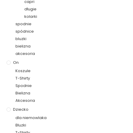
capri
długie
kolarki
spodnie
spódnice
bluzki
bielizna
akcesoria
On
Koszule
T-Shirty
Spodnie
Bielizna
Akcesoria
Dziecko
dla niemowlaka
Bluzki
T-Shirty