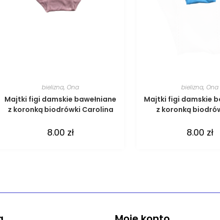
bielizna
,
Ona
bielizna
,
Ona
Majtki figi damskie bawełniane
Majtki figi damskie 
z koronką biodrówki Carolina
z koronką biodró
8.00
zł
8.00
zł
a
Moje konto