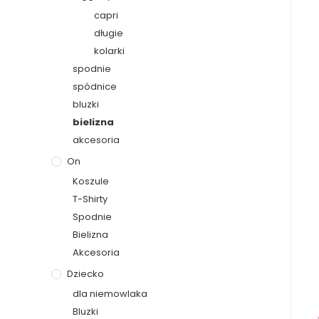
capri
długie
kolarki
spodnie
spódnice
bluzki
bielizna
akcesoria
On
Koszule
T-Shirty
Spodnie
Bielizna
Akcesoria
Dziecko
dla niemowlaka
Bluzki