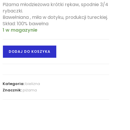
Piżama młodzieżowa krótki rękaw, spodnie 3/4
rybaczki.
Bawełniana , miła w dotyku, produkcji tureckiej.
Skład: 100% bawełna
1 w magazynie
DODAJ DO KOSZYKA
Kategoria:
bielizna
Znacznik:
piżama