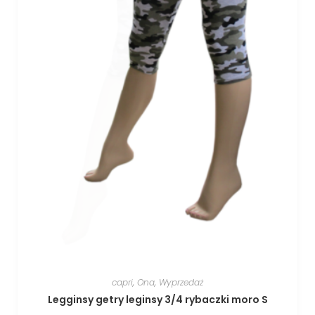
capri
,
Ona
,
Wyprzedaż
Legginsy getry leginsy 3/4 rybaczki moro S