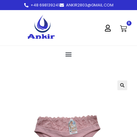
+48 698139241
ANKIR2803@GMAIL.COM
treści
0