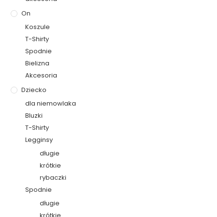
On
Koszule
T-Shirty
Spodnie
Bielizna
Akcesoria
Dziecko
dla niemowlaka
Bluzki
T-Shirty
Legginsy
długie
krótkie
rybaczki
Spodnie
długie
krótkie