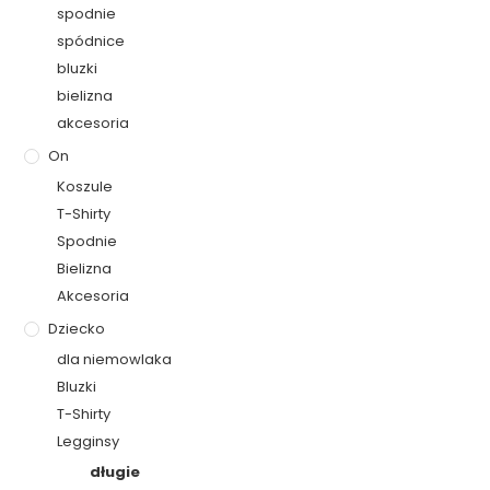
spodnie
spódnice
bluzki
bielizna
akcesoria
On
Koszule
T-Shirty
Spodnie
Bielizna
Akcesoria
Dziecko
dla niemowlaka
Bluzki
T-Shirty
Legginsy
długie