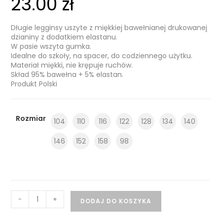
23.00
zł
Długie legginsy uszyte z miękkiej bawełnianej drukowanej
dzianiny z dodatkiem elastanu.
W pasie wszyta gumka.
Idealne do szkoły, na spacer, do codziennego użytku.
Materiał miękki, nie krępuje ruchów.
Skład 95% bawełna + 5% elastan.
Produkt Polski
Rozmiar
104
110
116
122
128
134
140
146
152
158
98
-
+
DODAJ DO KOSZYKA