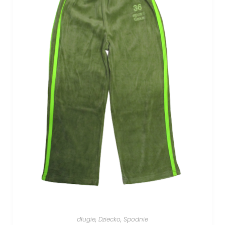
długie
,
Dziecko
,
Spodnie