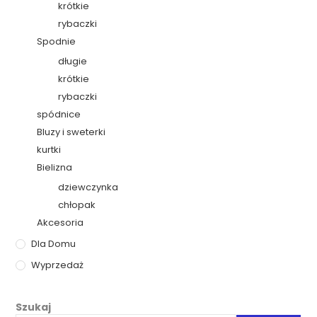
krótkie
rybaczki
Spodnie
długie
krótkie
rybaczki
spódnice
Bluzy i sweterki
kurtki
Bielizna
dziewczynka
chłopak
Akcesoria
Dla Domu
Wyprzedaż
Szukaj