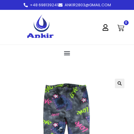
+48 698139241
ANKIR2803@GMAIL.COM
treści
0