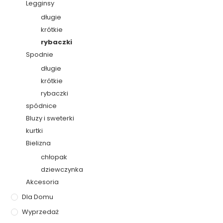
Legginsy
długie
krótkie
rybaczki
Spodnie
długie
krótkie
rybaczki
spódnice
Bluzy i sweterki
kurtki
Bielizna
chłopak
dziewczynka
Akcesoria
Dla Domu
Wyprzedaż