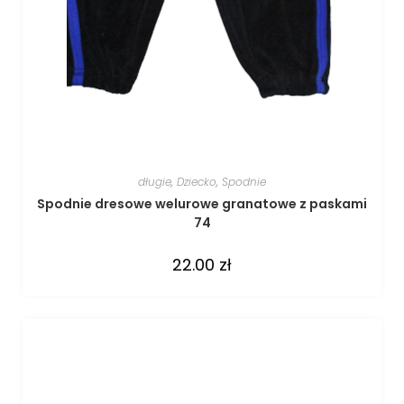
długie
,
Dziecko
,
Spodnie
Spodnie dresowe welurowe granatowe z paskami
74
22.00
zł