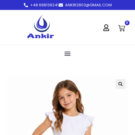
+48 698139241
ANKIR2803@GMAIL.COM
treści
0