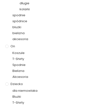
długie
kolarki
spodnie
spódnice
bluzki
bielizna
akcesoria
On
Koszule
T-Shirty
Spodnie
Bielizna
Akcesoria
Dziecko
dla niemowlaka
Bluzki
T-Shirty