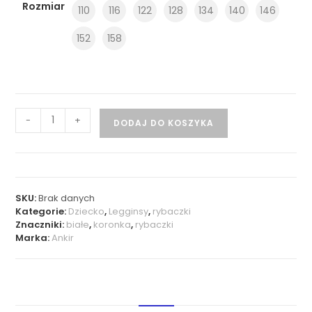
Rozmiar
110
116
122
128
134
140
146
152
158
-
+
DODAJ DO KOSZYKA
SKU:
Brak danych
Kategorie:
Dziecko
,
Legginsy
,
rybaczki
Znaczniki:
białe
,
koronka
,
rybaczki
Marka:
Ankir