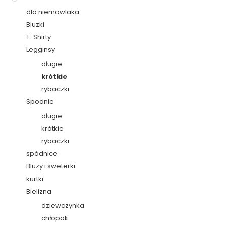
dla niemowlaka
Bluzki
T-Shirty
Legginsy
długie
krótkie
rybaczki
Spodnie
długie
krótkie
rybaczki
spódnice
Bluzy i sweterki
kurtki
Bielizna
dziewczynka
chłopak