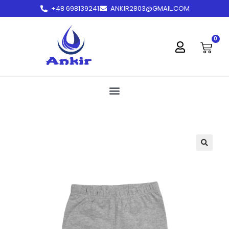
+48 698139241
ANKIR2803@GMAIL.COM
treści
0