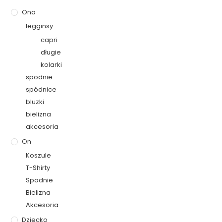
Ona
legginsy
capri
długie
kolarki
spodnie
spódnice
bluzki
bielizna
akcesoria
On
Koszule
T-Shirty
Spodnie
Bielizna
Akcesoria
Dziecko