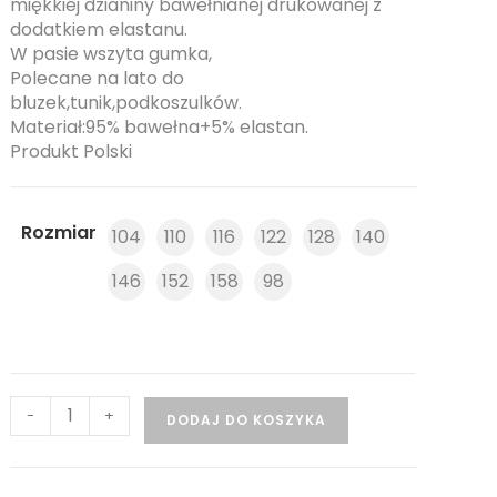
miękkiej dzianiny bawełnianej drukowanej z
dodatkiem elastanu.
W pasie wszyta gumka,
Polecane na lato do
bluzek,tunik,podkoszulków.
Materiał:95% bawełna+5% elastan.
Produkt Polski
Rozmiar
104
110
116
122
128
140
146
152
158
98
-
+
DODAJ DO KOSZYKA