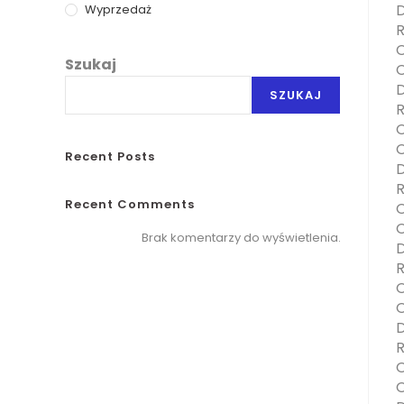
D
Wyprzedaż
R
O
Szukaj
O
D
SZUKAJ
R
O
O
Recent Posts
D
R
Recent Comments
O
O
Brak komentarzy do wyświetlenia.
D
R
O
O
D
R
O
O