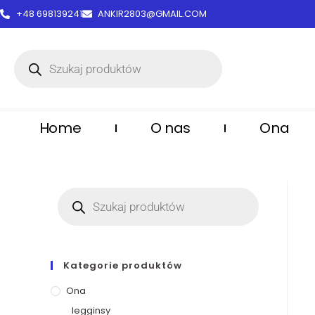
treści
+48 698139241
ANKIR2803@GMAIL.COM
Home
O nas
Ona
Kategorie produktów
Ona
legginsy