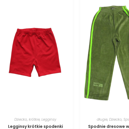
Dziecko
,
krótkie
,
Legginsy
długie
,
Dziecko
,
Sp
Legginsy krótkie spodenki
Spodnie dresowe 