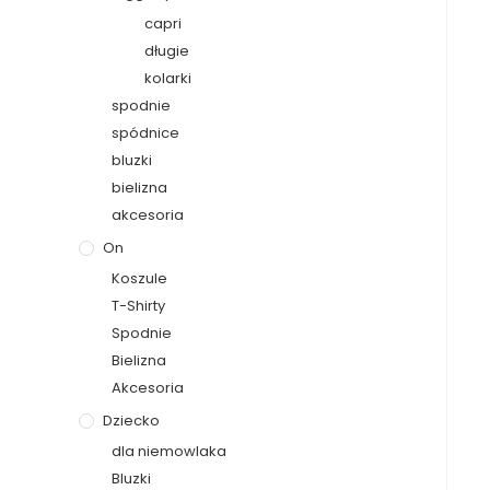
capri
długie
kolarki
spodnie
spódnice
bluzki
bielizna
akcesoria
On
Koszule
T-Shirty
Spodnie
Bielizna
Akcesoria
Dziecko
dla niemowlaka
Bluzki