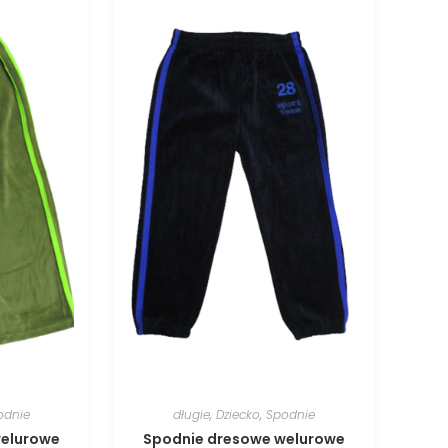
odnie
długie
,
Dziecko
,
Spodnie
welurowe
Spodnie dresowe welurowe