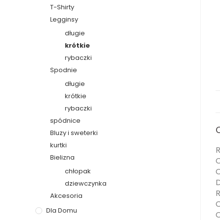
T-Shirty
Legginsy
długie
krótkie
rybaczki
Spodnie
długie
krótkie
rybaczki
spódnice
Bluzy i sweterki
kurtki
R
Bielizna
O
O
chłopak
D
dziewczynka
R
Akcesoria
O
Dla Domu
O