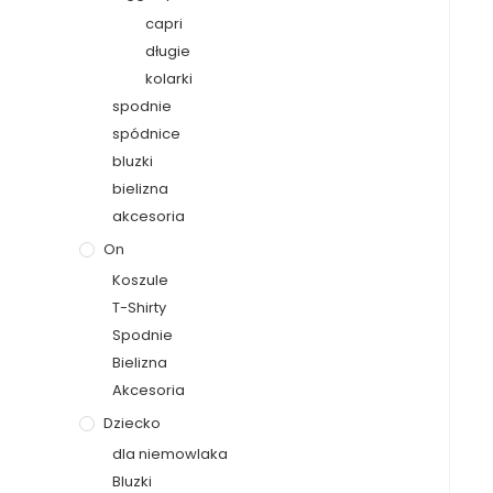
capri
długie
kolarki
spodnie
spódnice
bluzki
bielizna
akcesoria
On
Koszule
T-Shirty
Spodnie
Bielizna
Akcesoria
Dziecko
dla niemowlaka
Bluzki