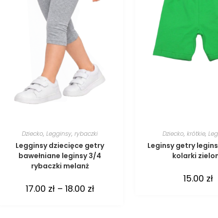
Dziecko
,
Legginsy
,
rybaczki
Dziecko
,
krótkie
,
Leg
Legginsy dziecięce getry
Leginsy getry legins
bawełniane leginsy 3/4
kolarki zielo
rybaczki melanż
15.00
zł
17.00
zł
–
18.00
zł