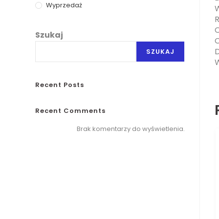
Wyprzedaż
W
R
O
Szukaj
O
D
SZUKAJ
W
Recent Posts
Recent Comments
Brak komentarzy do wyświetlenia.