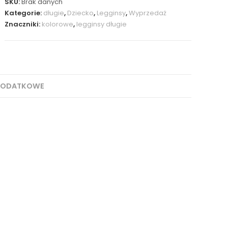
SKU:
Brak danych
Kategorie:
długie
,
Dziecko
,
Legginsy
,
Wyprzedaż
Znaczniki:
kolorowe
,
legginsy długie
DODATKOWE