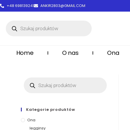
treści
+48 698139241
ANKIR2803@GMAIL.COM
Home
O nas
Ona
Kategorie produktów
Ona
legginsy