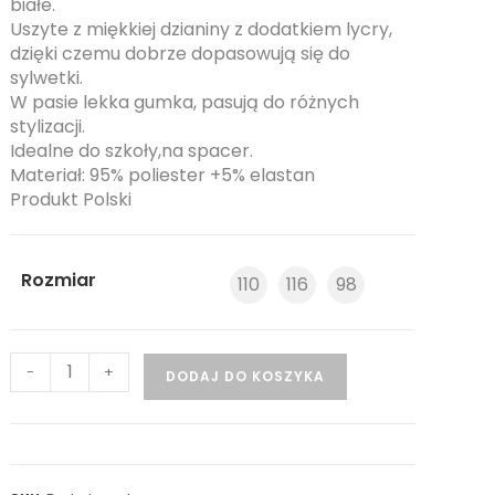
białe.
Uszyte z miękkiej dzianiny z dodatkiem lycry,
dzięki czemu dobrze dopasowują się do
sylwetki.
W pasie lekka gumka, pasują do różnych
stylizacji.
Idealne do szkoły,na spacer.
Materiał: 95% poliester +5% elastan
Produkt Polski
Rozmiar
110
116
98
-
+
DODAJ DO KOSZYKA