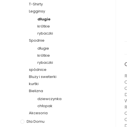
T-Shirty
Legginsy
długie
krótkie
rybaczki
Spodnie
długie
krótkie
rybaczki
spódnice
R
Bluzy i sweterki
O
kurtki
O
Bielizna
D
dziewczynka
W
chłopak
R
O
Akcesoria
O
Dla Domu
D