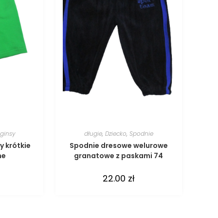
ginsy
długie
,
Dziecko
,
Spodnie
y krótkie
Spodnie dresowe welurowe
ne
granatowe z paskami 74
22.00
zł