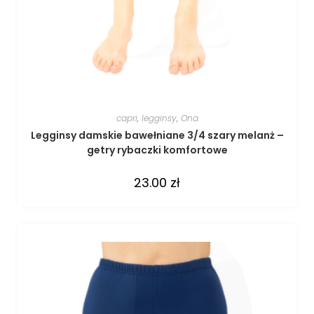
capri
,
legginsy
,
Ona
Legginsy damskie bawełniane 3/4 szary melanż –
getry rybaczki komfortowe
23.00
zł