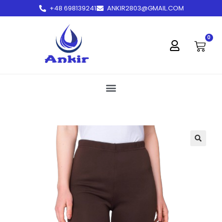
+48 698139241
ANKIR2803@GMAIL.COM
treści
0