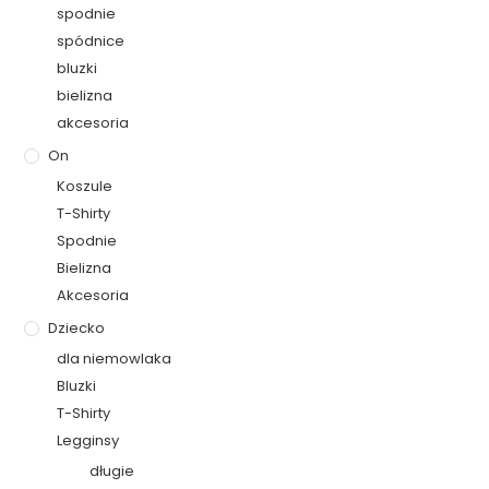
spodnie
spódnice
bluzki
bielizna
akcesoria
On
Koszule
T-Shirty
Spodnie
Bielizna
Akcesoria
Dziecko
dla niemowlaka
Bluzki
T-Shirty
Legginsy
długie