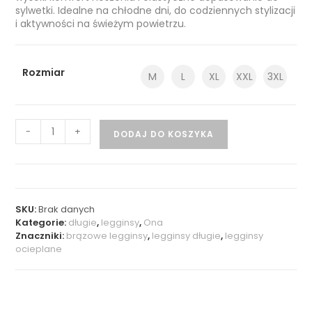
sylwetki. Idealne na chłodne dni, do codziennych stylizacji
i aktywności na świeżym powietrzu.
Rozmiar
M
L
XL
XXL
3XL
-
+
DODAJ DO KOSZYKA
SKU:
Brak danych
Kategorie:
długie
,
legginsy
,
Ona
Znaczniki:
brązowe legginsy
,
legginsy długie
,
legginsy
ocieplane