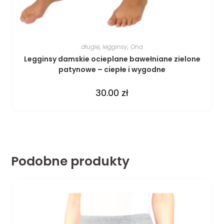
długie
,
legginsy
,
Ona
Legginsy damskie ocieplane bawełniane zielone
patynowe – ciepłe i wygodne
30.00
zł
Podobne produkty