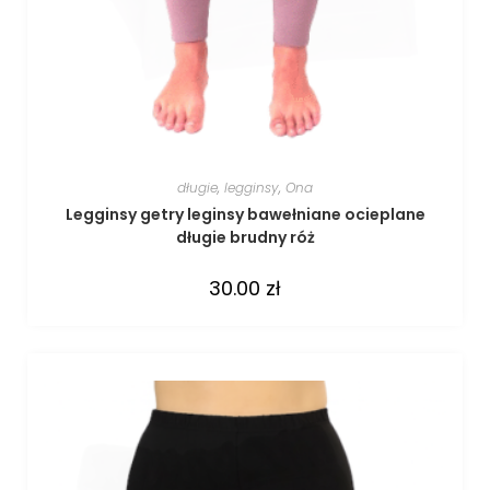
długie
,
legginsy
,
Ona
Legginsy getry leginsy bawełniane ocieplane
długie brudny róż
30.00
zł