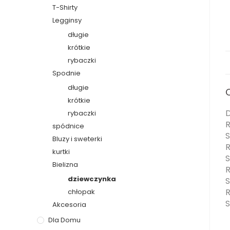
T-Shirty
Legginsy
długie
krótkie
rybaczki
Spodnie
długie
krótkie
D
rybaczki
R
spódnice
S
Bluzy i sweterki
R
kurtki
S
Bielizna
R
dziewczynka
S
R
chłopak
S
Akcesoria
Dla Domu