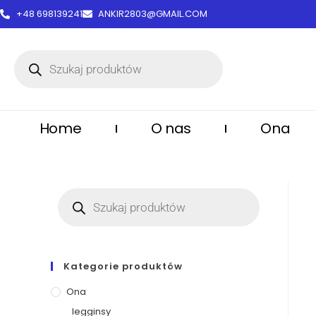
treści
+48 698139241
ANKIR2803@GMAIL.COM
Home
O nas
Ona
Kategorie produktów
Ona
legginsy