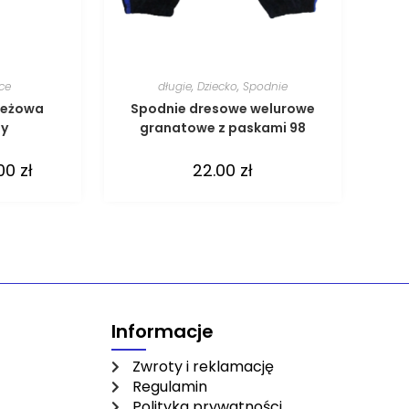
ce
długie
,
Dziecko
,
Spodnie
beżowa
Spodnie dresowe welurowe
ny
granatowe z paskami 98
.00
zł
22.00
zł
Informacje
Zwroty i reklamację
Regulamin
Polityka prywatności