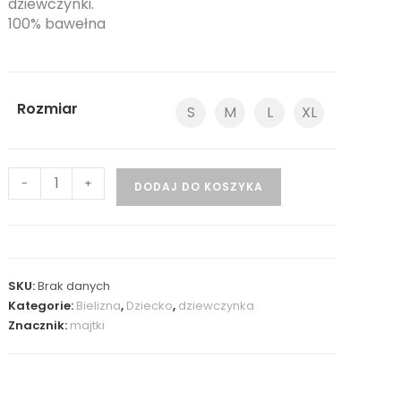
dziewczynki.
100% bawełna
Rozmiar
S
M
L
XL
-
+
DODAJ DO KOSZYKA
SKU:
Brak danych
Kategorie:
Bielizna
,
Dziecko
,
dziewczynka
Znacznik:
majtki