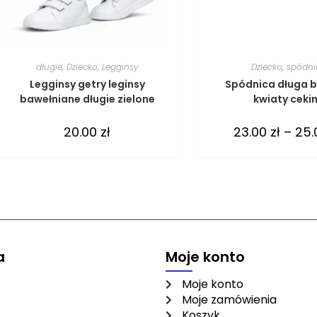
długie
,
Dziecko
,
Legginsy
Dziecko
,
spódni
Legginsy getry leginsy
Spódnica długa 
bawełniane długie zielone
kwiaty ceki
20.00
zł
23.00
zł
–
25
a
Moje konto
Moje konto
Moje zamówienia
Koszyk