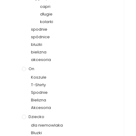
capri
długie
kolarki
spodnie
spódnice
bluzki
bielizna
akcesoria
On
Koszule
T-Shirty
Spodnie
Bielizna
Akcesoria
Dziecko
dla niemowlaka
Bluzki