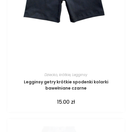
Dziecko
,
krótkie
,
Legginsy
Legginsy getry krótkie spodenki kolarki
bawełniane czarne
15.00
zł