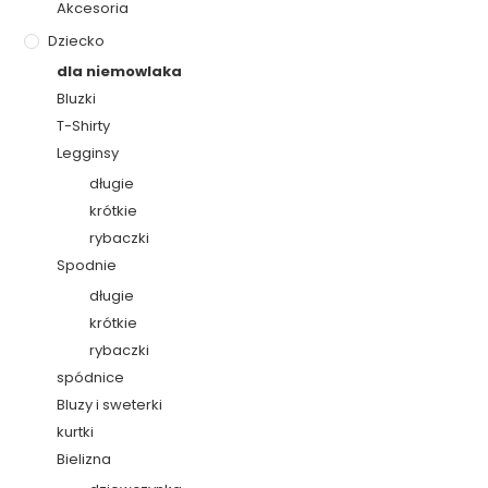
Akcesoria
Dziecko
dla niemowlaka
Bluzki
T-Shirty
Legginsy
długie
krótkie
rybaczki
Spodnie
długie
krótkie
rybaczki
spódnice
Bluzy i sweterki
kurtki
Bielizna