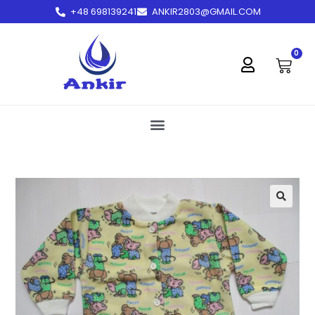
+48 698139241
ANKIR2803@GMAIL.COM
treści
0