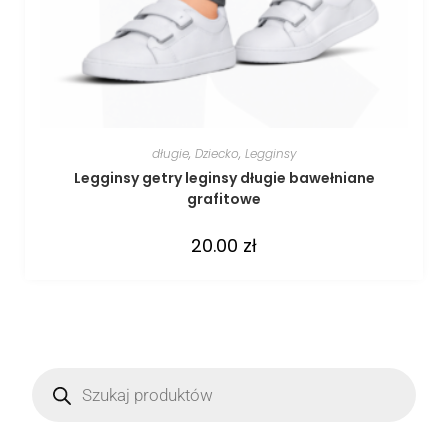
długie
,
Dziecko
,
Legginsy
Legginsy getry leginsy długie bawełniane
grafitowe
20.00
zł