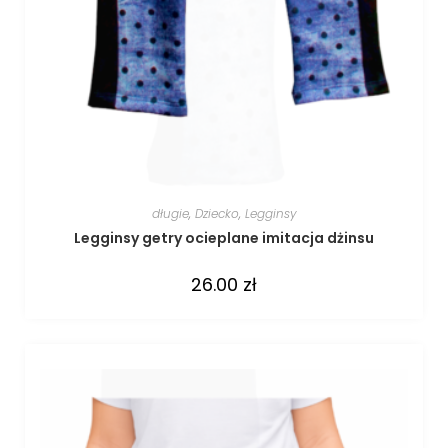
długie
,
Dziecko
,
Legginsy
Legginsy getry ocieplane imitacja dżinsu
26.00
zł