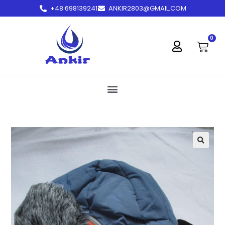
+48 698139241
ANKIR2803@GMAIL.COM
treści
0