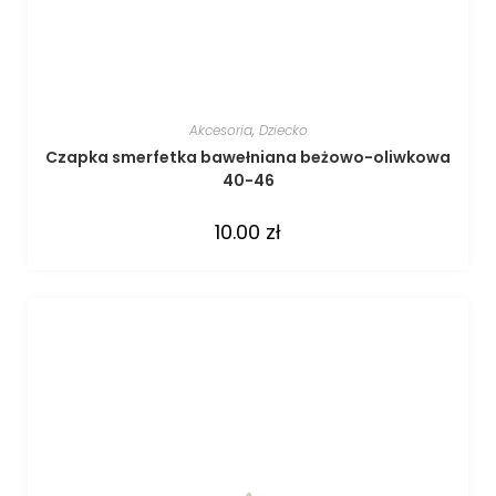
Akcesoria
,
Dziecko
Czapka smerfetka bawełniana beżowo-oliwkowa
40-46
10.00
zł