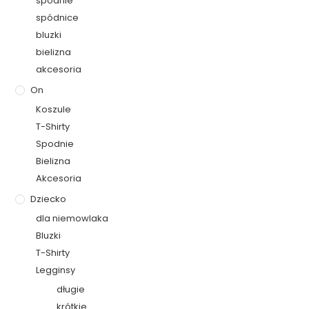
spodnie
spódnice
bluzki
bielizna
akcesoria
On
Koszule
T-Shirty
Spodnie
Bielizna
Akcesoria
Dziecko
dla niemowlaka
Bluzki
T-Shirty
Legginsy
długie
krótkie