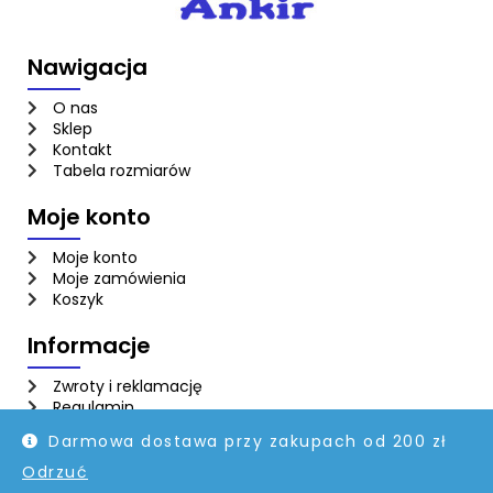
Nawigacja
O nas
Sklep
Kontakt
Tabela rozmiarów
Moje konto
Moje konto
Moje zamówienia
Koszyk
Informacje
Zwroty i reklamację
Regulamin
Polityka prywatności
Darmowa dostawa przy zakupach od 200 zł
Odrzuć
© Copyright 2023 ankir |
atwi.pl