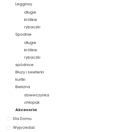
Legginsy
długie
krótkie
rybaczki
Spodnie
długie
krótkie
rybaczki
spódnice
Bluzy i sweterki
kurtki
Bielizna
dziewczynka
chłopak
Akcesoria
Dla Domu
Wyprzedaż