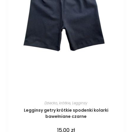
Dziecko
,
krótkie
,
Legginsy
Legginsy getry krótkie spodenki kolarki
bawełniane czarne
15.00
zł