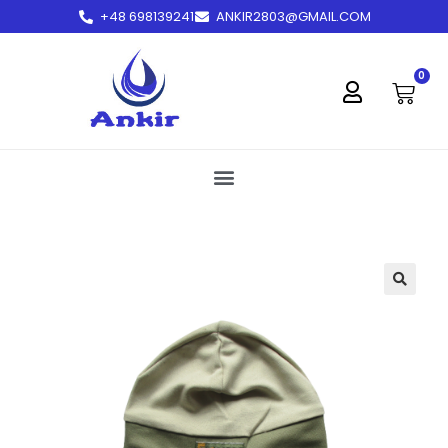
+48 698139241
ANKIR2803@GMAIL.COM
treści
0