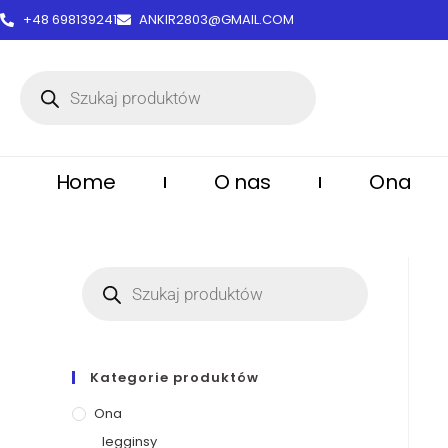
treści
+48 698139241
ANKIR2803@GMAIL.COM
Home
O nas
Ona
Kategorie produktów
Ona
legginsy