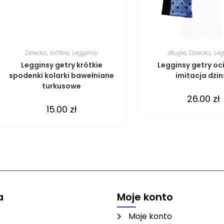
Dziecko
,
krótkie
,
Legginsy
długie
,
Dziecko
,
Leg
Legginsy getry krótkie
Legginsy getry oc
spodenki kolarki bawełniane
imitacja dżi
turkusowe
26.00
zł
15.00
zł
a
Moje konto
Moje konto