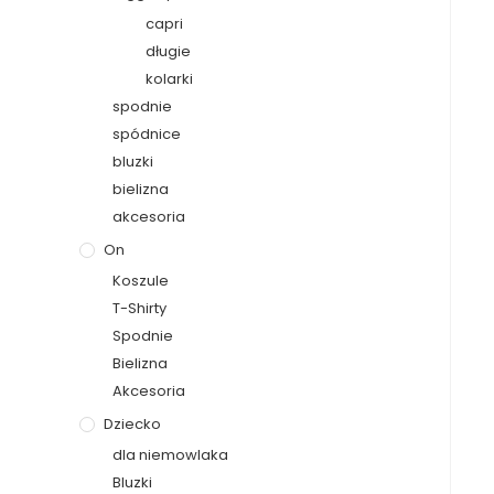
capri
długie
kolarki
spodnie
spódnice
bluzki
bielizna
akcesoria
On
Koszule
T-Shirty
Spodnie
Bielizna
Akcesoria
Dziecko
dla niemowlaka
Bluzki