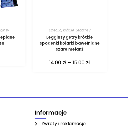
ginsy
Dziecko
,
krótkie
,
Legginsy
ieplane
Legginsy getry krótkie
nsu
spodenki kolarki bawełniane
szare melanż
14.00
zł
–
15.00
zł
Informacje
Zwroty i reklamację