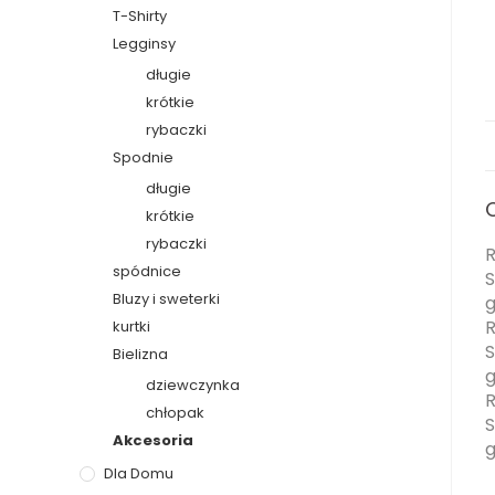
T-Shirty
Legginsy
długie
krótkie
rybaczki
Spodnie
długie
krótkie
rybaczki
R
spódnice
S
Bluzy i sweterki
g
R
kurtki
S
Bielizna
g
dziewczynka
R
chłopak
S
Akcesoria
g
Dla Domu