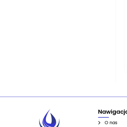
Nawigacj
O nas