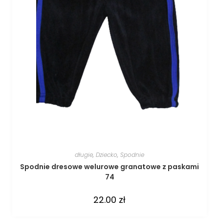
długie
,
Dziecko
,
Spodnie
Spodnie dresowe welurowe granatowe z paskami
74
22.00
zł