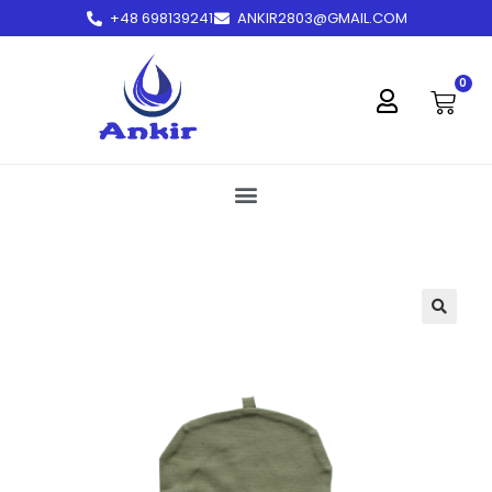
+48 698139241
ANKIR2803@GMAIL.COM
treści
0