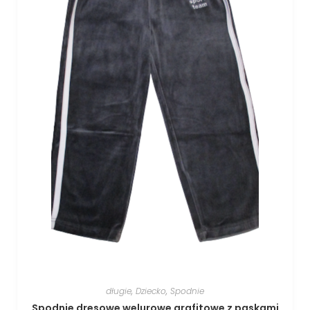
długie
,
Dziecko
,
Spodnie
Spodnie dresowe welurowe grafitowe z paskami