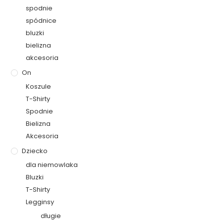
spodnie
spódnice
bluzki
bielizna
akcesoria
On
Koszule
T-Shirty
Spodnie
Bielizna
Akcesoria
Dziecko
dla niemowlaka
Bluzki
T-Shirty
Legginsy
długie