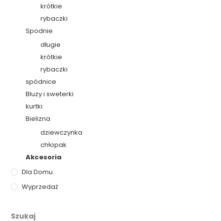
krótkie
rybaczki
Spodnie
długie
krótkie
rybaczki
spódnice
Bluzy i sweterki
kurtki
Bielizna
dziewczynka
chłopak
Akcesoria
Dla Domu
Wyprzedaż
Szukaj