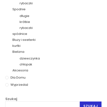
rybaczki
Spodnie
długie
krótkie
rybaczki
spódnice
Bluzy i sweterki
kurtki
Bielizna
dziewczynka
chłopak
Akcesoria
Dla Domu
Wyprzedaż
Szukaj
SZUKAJ