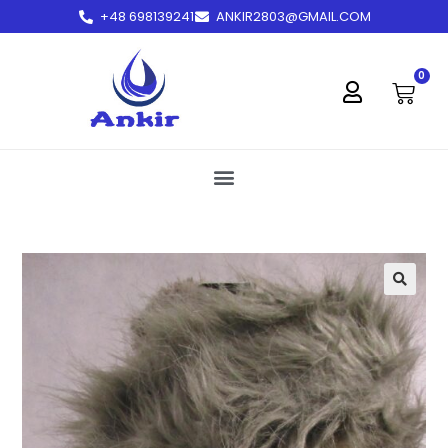
+48 698139241
ANKIR2803@GMAIL.COM
treści
0