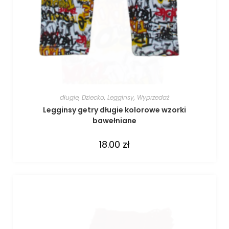
długie
,
Dziecko
,
Legginsy
,
Wyprzedaż
Legginsy getry długie kolorowe wzorki
bawełniane
18.00
zł