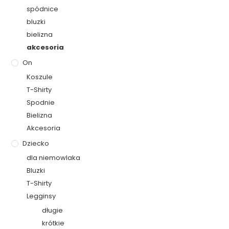
spódnice
bluzki
bielizna
akcesoria
On
Koszule
T-Shirty
Spodnie
Bielizna
Akcesoria
Dziecko
dla niemowlaka
Bluzki
T-Shirty
Legginsy
długie
krótkie