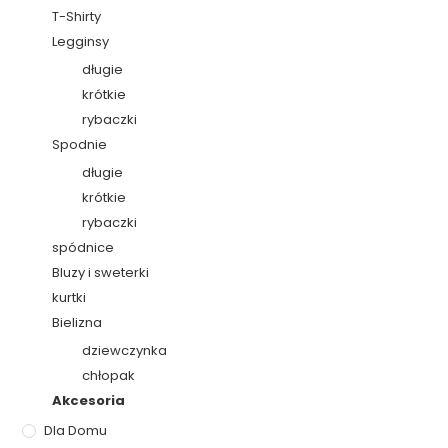
T-Shirty
Legginsy
długie
krótkie
rybaczki
Spodnie
długie
krótkie
rybaczki
spódnice
Bluzy i sweterki
kurtki
Bielizna
dziewczynka
chłopak
Akcesoria
Dla Domu