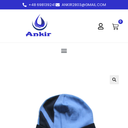
+48 698139241
ANKIR2803@GMAIL.COM
treści
0