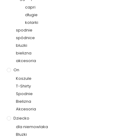
capri
długie
kolarki
spodnie
spódnice
bluzki
bielizna
akcesoria
On
Koszule
T-Shirty
Spodnie
Bielizna
Akcesoria
Dziecko
dla niemowlaka
Bluzki