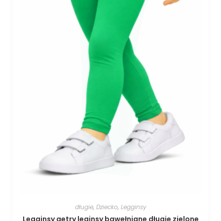
długie
,
Dziecko
,
Legginsy
Legginsy getry leginsy bawełniane długie zielone