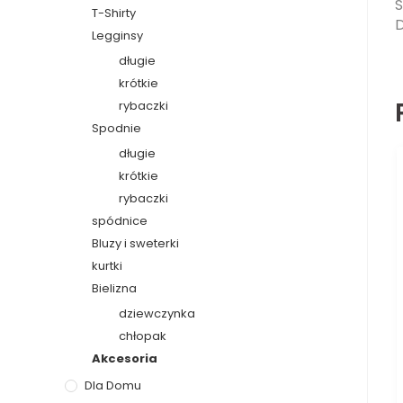
S
T-Shirty
D
Legginsy
długie
krótkie
rybaczki
Spodnie
długie
krótkie
rybaczki
spódnice
Bluzy i sweterki
kurtki
Bielizna
dziewczynka
chłopak
Akcesoria
Dla Domu