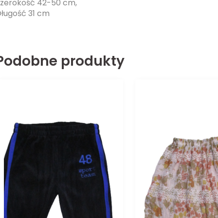
zerokość 42-50 cm,
ługość 31 cm
Podobne produkty