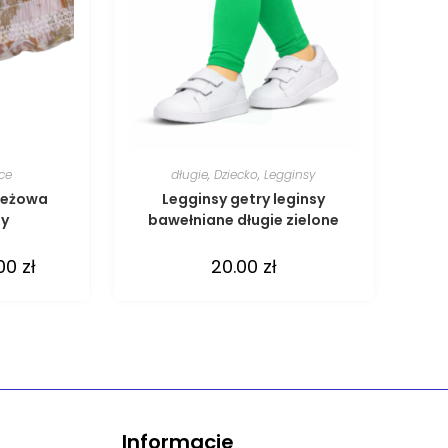
ce
długie
,
Dziecko
,
Legginsy
beżowa
Legginsy getry leginsy
ny
bawełniane długie zielone
.00
zł
20.00
zł
Informacje