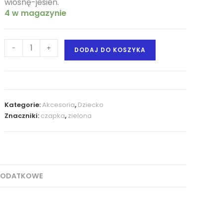
wiosnę-jesień.
4 w magazynie
-
+
DODAJ DO KOSZYKA
Kategorie:
Akcesoria
,
Dziecko
Znaczniki:
czapka
,
zielona
DODATKOWE