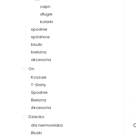
capri
długie
kolarki
spodnie
spódnice
bluzki
bielizna
akcesoria
On
Koszule
T-Shirty
Spodnie
Bielizna
Akcesoria
Dziecko
dla niemowlaka
Bluzki