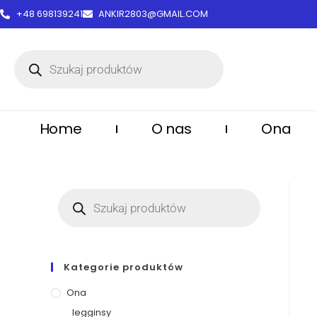
treści
+48 698139241
ANKIR2803@GMAIL.COM
Home
O nas
Ona
Kategorie produktów
Ona
legginsy