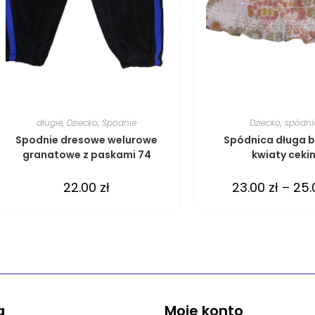
długie
,
Dziecko
,
Spodnie
Dziecko
,
spódni
Spodnie dresowe welurowe
Spódnica długa 
granatowe z paskami 74
kwiaty ceki
22.00
zł
23.00
zł
–
25
a
Moje konto