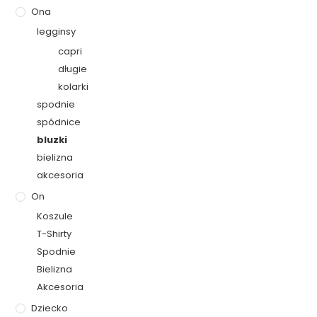
Ona
legginsy
capri
długie
kolarki
spodnie
spódnice
bluzki
bielizna
akcesoria
On
Koszule
T-Shirty
Spodnie
Bielizna
Akcesoria
Dziecko