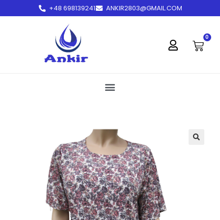
+48 698139241
ANKIR2803@GMAIL.COM
treści
0