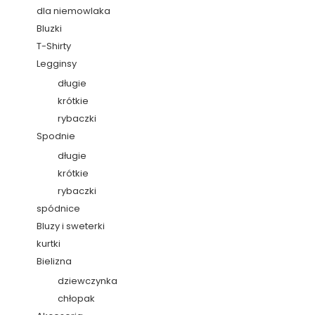
dla niemowlaka
Bluzki
T-Shirty
Legginsy
długie
krótkie
rybaczki
Spodnie
długie
krótkie
rybaczki
spódnice
Bluzy i sweterki
kurtki
Bielizna
dziewczynka
chłopak