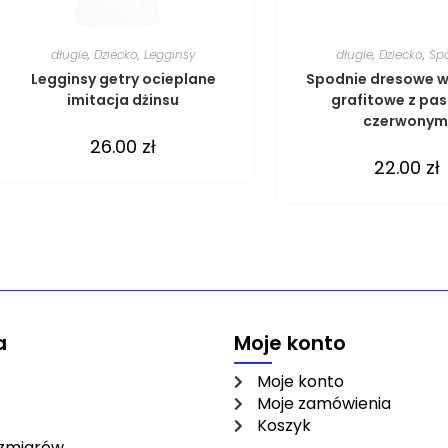
długie
,
Dziecko
,
Legginsy
długie
,
Dziecko
,
Sp
Legginsy getry ocieplane
Spodnie dresowe 
imitacja dżinsu
grafitowe z pa
czerwonym
26.00
zł
22.00
zł
a
Moje konto
Moje konto
Moje zamówienia
Koszyk
ozmiarów