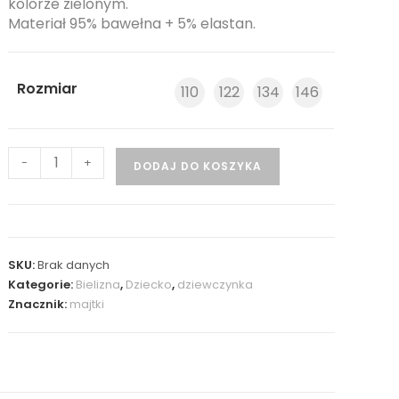
kolorze zielonym.
Materiał 95% bawełna + 5% elastan.
Rozmiar
110
122
134
146
-
+
DODAJ DO KOSZYKA
SKU:
Brak danych
Kategorie:
Bielizna
,
Dziecko
,
dziewczynka
Znacznik:
majtki