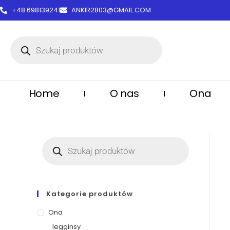
treści
+48 698139241
ANKIR2803@GMAIL.COM
Home
O nas
Ona
Kategorie produktów
Ona
legginsy