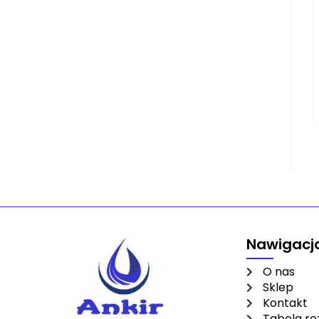
Nawigacj
O nas
Sklep
Kontakt
Tabela r