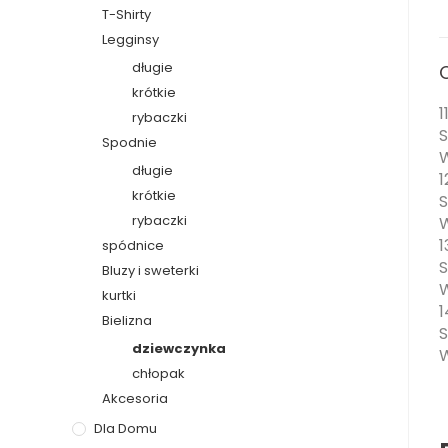
T-Shirty
Legginsy
długie
krótkie
1
rybaczki
S
Spodnie
W
długie
1
krótkie
S
rybaczki
W
1
spódnice
S
Bluzy i sweterki
W
kurtki
1
Bielizna
S
dziewczynka
W
chłopak
Akcesoria
Dla Domu