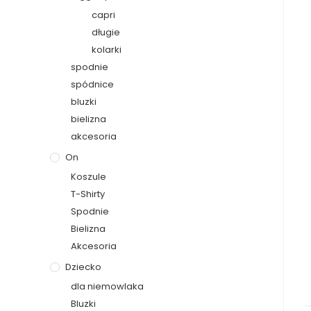
capri
długie
kolarki
spodnie
spódnice
bluzki
bielizna
akcesoria
On
Koszule
T-Shirty
Spodnie
Bielizna
Akcesoria
Dziecko
dla niemowlaka
Bluzki