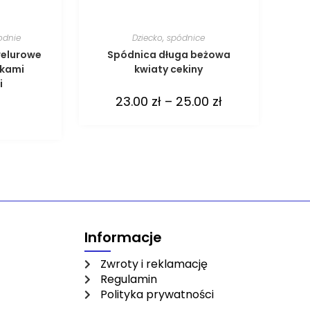
odnie
Dziecko
,
spódnice
welurowe
Spódnica długa beżowa
skami
kwiaty cekiny
i
23.00
zł
–
25.00
zł
Informacje
Zwroty i reklamację
Regulamin
Polityka prywatności